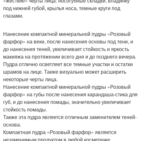
«жесткие» черты лица: носогубные складки, впадинку
под нижней губой, крылья носа, темные круги под
глазами.
Нанесение компактной минеральной пудры «Розовый
фарфор» на веки, после нанесения основы под тени, и
до нанесения теней, увеличивает стойкость и яркость
макияжа на протяжении всего дня и до позднего вечера.
Пудра отлично осветляет все темные участки и остатки
шрамов на лице. Также визуально может расширить
некоторые черты лица.
Нанесение компактной минеральной пудры «Розовый
фарфор» на губы после нанесения карандаша-стика для
губ, и до нанесения помады, значительно увеличивает
стойкость помады.
Также эта пудра является отличным заменителем теней-
основа.
Компактная пудра «Розовый фарфор» является
незаменимым продуктом в любой косметичке.