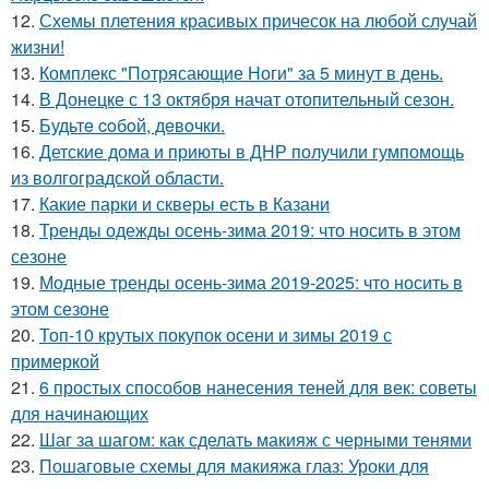
12.
Схемы плетения красивых причесок на любой случай
жизни!
13.
Комплекс "Потрясающие Ноги" за 5 минут в день.
14.
В Донецке с 13 октября начат отопительный сезон.
15.
Будьтe coбoй, дeвoчки.
16.
Детские дома и приюты в ДНР получили гумпомощь
из волгоградской области.
17.
Какие парки и скверы есть в Казани
18.
Тренды одежды осень-зима 2019: что носить в этом
сезоне
19.
Модные тренды осень-зима 2019-2025: что носить в
этом сезоне
20.
Топ-10 крутых покупок осени и зимы 2019 с
примеркой
21.
6 простых способов нанесения теней для век: советы
для начинающих
22.
Шаг за шагом: как сделать макияж с черными тенями
23.
Пошаговые схемы для макияжа глаз: Уроки для