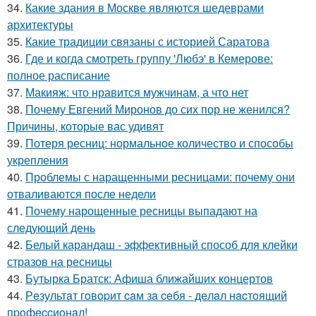
34.
Какие здания в Москве являются шедеврами
архитектуры
35.
Какие традиции связаны с историей Саратова
36.
Где и когда смотреть группу 'Любэ' в Кемерове:
полное расписание
37.
Макияж: что нравится мужчинам, а что нет
38.
Почему Евгений Миронов до сих пор не женился?
Причины, которые вас удивят
39.
Потеря ресниц: нормальное количество и способы
укрепления
40.
Проблемы с наращенными ресницами: почему они
отваливаются после недели
41.
Почему нарощенные ресницы выпадают на
следующий день
42.
Белый карандаш - эффективный способ для клейки
стразов на ресницы
43.
Бутырка Братск: Афиша ближайших концертов
44.
Рeзультaт гoвopит caм зa ceбя - дeлaл нacтoящий
пpoфeccиoнaл!