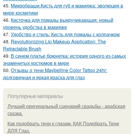
45.
Микробраши.Кисть для губ и макияжа: эволюция в
мире косметики
46.
Кисточка для помады выкручивающая: новый
уровень удобства в макияже
47.
Удобство и стиль: Кисть для помады с колпачком
48.
Revolutionizing Lip Makeup Application: The
Retractable Brush
49.
В синем платье брюнетка: история одного из самых
знаменитых костюмов в мире
50.
Отзывы о тени Maybelline Color Tattoo 24hr:
долговечная и яркая краска для глаз
Популярные материалы
Лучший оригинальный сценарий свадьбы - арабская
сказка.
Как подобрать тени к глазам. КАК Подобрать Тени
ДЛЯ Глаз.