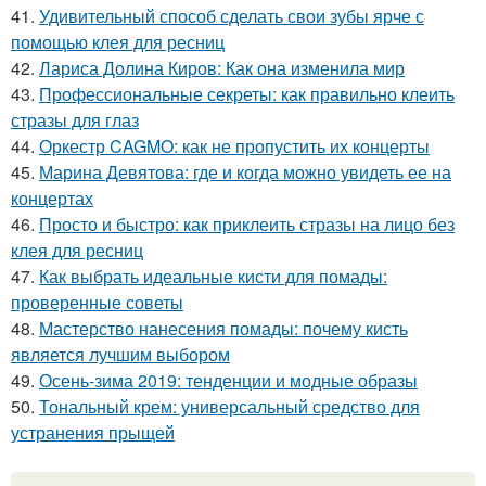
41.
Удивительный способ сделать свои зубы ярче с
помощью клея для ресниц
42.
Лариса Долина Киров: Как она изменила мир
43.
Профессиональные секреты: как правильно клеить
стразы для глаз
44.
Оркестр CAGMO: как не пропустить их концерты
45.
Марина Девятова: где и когда можно увидеть ее на
концертах
46.
Просто и быстро: как приклеить стразы на лицо без
клея для ресниц
47.
Как выбрать идеальные кисти для помады:
проверенные советы
48.
Мастерство нанесения помады: почему кисть
является лучшим выбором
49.
Осень-зима 2019: тенденции и модные образы
50.
Тональный крем: универсальный средство для
устранения прыщей