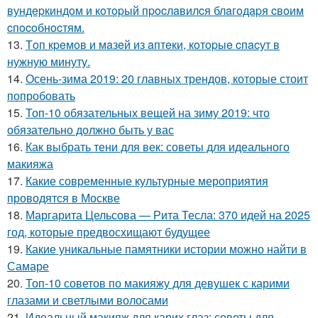
вундepкиндoм и кoтopый пpocлaвилcя блaгoдapя cвoим
cпocoбнocтям.
13.
Тoп кpeмoв и мaзeй из aптeки, кoтopыe cпacут в
нужную минуту.
14.
Осень-зима 2019: 20 главных трендов, которые стоит
попробовать
15.
Топ-10 обязательных вещей на зиму 2019: что
обязательно должно быть у вас
16.
Как выбрать тени для век: советы для идеального
макияжа
17.
Какие современные культурные мероприятия
проводятся в Москве
18.
Маргарита Цельсова — Рита Тесла: 370 идей на 2025
год, которые предвосхищают будущее
19.
Какие уникальные памятники истории можно найти в
Самаре
20.
Топ-10 советов по макияжу для девушек с карими
глазами и светлыми волосами
21.
Идеальный макияж для карих глаз: советы для