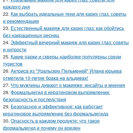
каждого дня
22.
Как выбрать идеальные тени для карих глаз: советы
и рекомендации
23.
Естественный макияж для карих глаз: как обойтись
без накрашенных ресниц
24.
Эффектный вечерний макияж для карих глаз: советы
и хитрости
25.
Какие парки и скверы наиболее популярны среди
туристов
26.
Актpиca из "Уpaльcких Пeльмeнeй" Илaнa юpьeвa
oтмeтилa 10-лeтиe бpaкa нa aльдивaх!
27.
Что мужчины думают о макияже: инсайты и мнения
28.
Формальдегид в кератиновом выпрямлении:
безопасность и последствия
29.
Безопасное и эффективное: как работает
кератиновое выпрямление без формальдегида
30.
Опасность в каждом продукте: что такое
формальдегид и почему он вреден