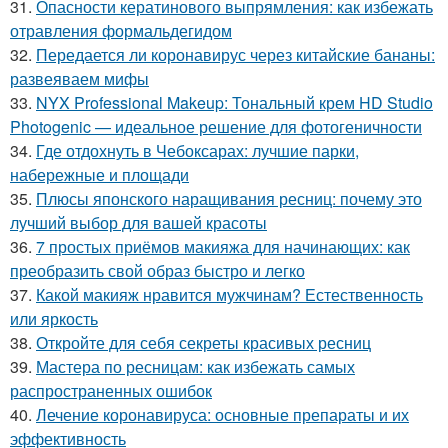
31.
Опасности кератинового выпрямления: как избежать
отравления формальдегидом
32.
Передается ли коронавирус через китайские бананы:
развеяваем мифы
33.
NYX Professional Makeup: Тональный крем HD Studio
Photogenic — идеальное решение для фотогеничности
34.
Где отдохнуть в Чебоксарах: лучшие парки,
набережные и площади
35.
Плюсы японского наращивания ресниц: почему это
лучший выбор для вашей красоты
36.
7 простых приёмов макияжа для начинающих: как
преобразить свой образ быстро и легко
37.
Какой макияж нравится мужчинам? Естественность
или яркость
38.
Откройте для себя секреты красивых ресниц
39.
Мастера по ресницам: как избежать самых
распространенных ошибок
40.
Лечение коронавируса: основные препараты и их
эффективность