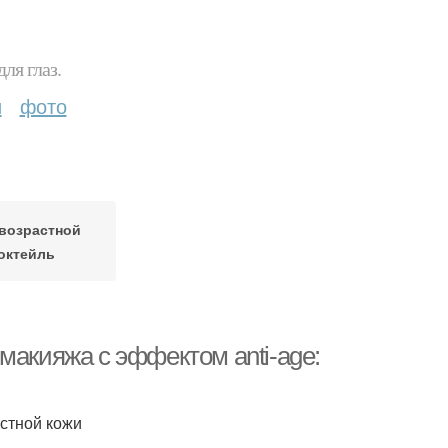
ля глаз.
и
фото
возрастной
октейль
макияжа с эффектом anti-age:
астной кожи