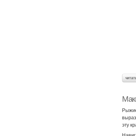
читат
Маки
Рыжие
выраз
эту к
Навиг