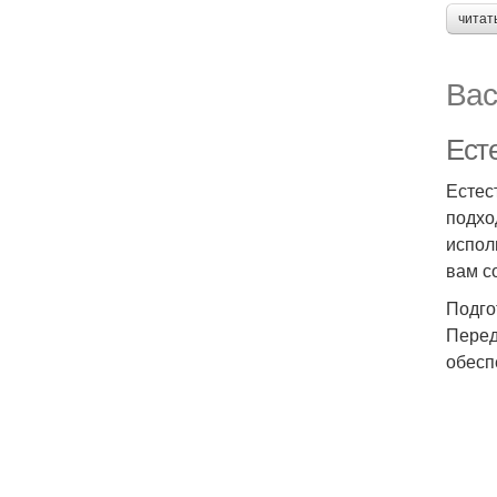
читат
Вас
Ест
Естес
подхо
испол
вам с
Подго
Перед
обесп