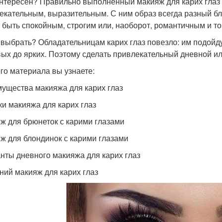
нтересен? Правильно выполненный макияж для карих глаз 
екательным, выразительным. С ним образ всегда разный б
 быть спокойным, строгим или, наоборот, романтичным и т
 выбрать? Обладательницам карих глаз повезло: им подойд
ых до ярких. Поэтому сделать привлекательный дневной ил
ого материала вы узнаете:
ущества макияжа для карих глаз
и макияжа для карих глаз
ж для брюнеток с карими глазами
ж для блондинок с карими глазами
нты дневного макияжа для карих глаз
ний макияж для карих глаз