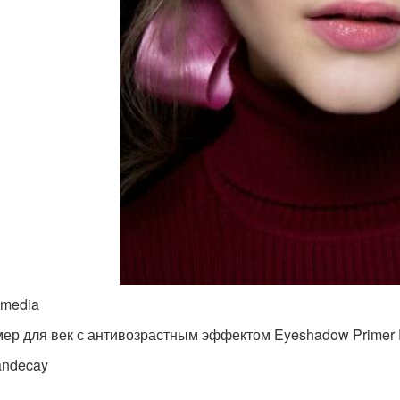
imedia
ер для век с антивозрастным эффектом Eyeshadow Primer Po
andecay