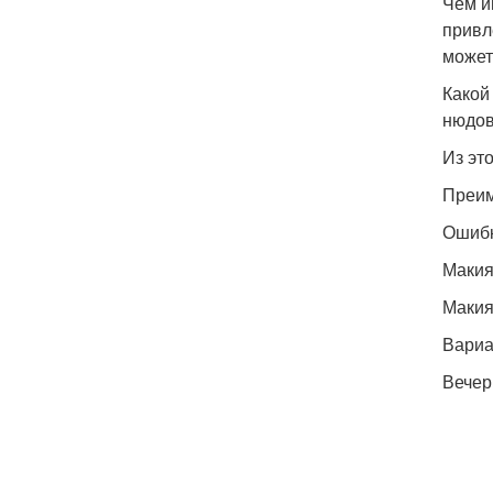
Чем и
привл
может
Какой
нюдов
Из эт
Преим
Ошибк
Макия
Макия
Вариа
Вечер