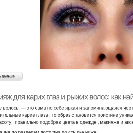
ь дальше →
яж для карих глаз и рыжих волос: как н
 волосы — это сама по себе яркая и запоминающаяся черта 
ительные карие глаза , то образ становится поистине уникал
расоту , правильно подобрав цвета в одежде , макияже и ак
ация по разделам доступна по ссылке ниже: