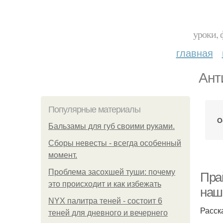
уроки, 
главная
Ант
Популярные материалы
О
Бальзамы для губ своими руками.
Сборы невесты - всегда особенный
момент.
Проблема засохшей туши: почему
Пра
это происходит и как избежать
наш
NYX палитра теней - состоит 6
Расск
теней для дневного и вечернего