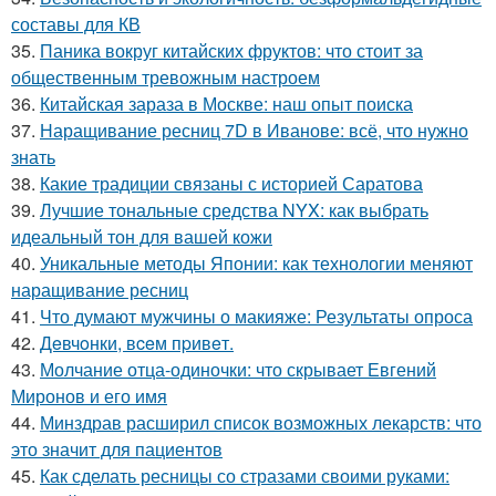
составы для КВ
35.
Паника вокруг китайских фруктов: что стоит за
общественным тревожным настроем
36.
Китайская зараза в Москве: наш опыт поиска
37.
Наращивание ресниц 7D в Иванове: всё, что нужно
знать
38.
Какие традиции связаны с историей Саратова
39.
Лучшие тональные средства NYX: как выбрать
идеальный тон для вашей кожи
40.
Уникальные методы Японии: как технологии меняют
наращивание ресниц
41.
Что думают мужчины о макияже: Результаты опроса
42.
Дeвчoнки, вceм пpивeт.
43.
Молчание отца-одиночки: что скрывает Евгений
Миронов и его имя
44.
Минздрав расширил список возможных лекарств: что
это значит для пациентов
45.
Как сделать ресницы со стразами своими руками: