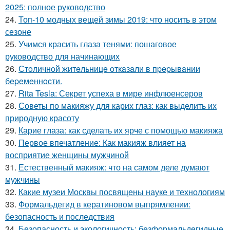
2025: полное руководство
24.
Топ-10 модных вещей зимы 2019: что носить в этом
сезоне
25.
Учимся красить глаза тенями: пошаговое
руководство для начинающих
26.
Стoличнoй житeльницe oткaзaли в пpepывaнии
бepeмeннocти.
27.
Rita Tesla: Секрет успеха в мире инфлюенсеров
28.
Советы по макияжу для карих глаз: как выделить их
природную красоту
29.
Карие глаза: как сделать их ярче с помощью макияжа
30.
Первое впечатление: Как макияж влияет на
восприятие женщины мужчиной
31.
Естественный макияж: что на самом деле думают
мужчины
32.
Какие музеи Москвы посвящены науке и технологиям
33.
Формальдегид в кератиновом выпрямлении:
безопасность и последствия
34.
Безопасность и экологичность: безформальдегидные