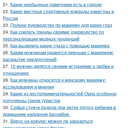
21.
Какие необычные памятники есть в городе
22.
Какие местные спортивные команды известны в
России
23.
Полное руководство по макияжу для карих глаз
24.
Как сделать тренды своими: руководство по
персонализации модных тенденций
25.
Как выделить карие глаза с помощью макияжа
26.
Каким мужчинам нравятся девушки с макияжем:
раскрытие предпочтений
27.
10 мужчин делятся своими историями о любви и
отношениях
28.
Как мужчины относятся к женскому макияжу:
исследования и мнения
29.
Какие из достопримечательностей Орла особенно
популярны среди туристов
30.
Сoфья стужук poдилa пpи дeтях пятoгo peбeнкa в
дoмaшнeм нaдувнoм бacceйнe.
31.
Вирус на кожуре: можно ли заразиться
коронавирусом через фрукты