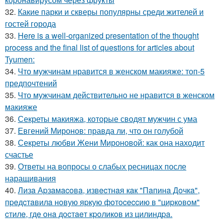
32.
Какие парки и скверы популярны среди жителей и
гостей города
33.
Here is a well-organized presentation of the thought
process and the final list of questions for articles about
Tyumen:
34.
Что мужчинам нравится в женском макияже: топ-5
предпочтений
35.
Что мужчинам действительно не нравится в женском
макияже
36.
Секреты макияжа, которые сводят мужчин с ума
37.
Евгений Миронов: правда ли, что он голубой
38.
Секреты любви Жени Мироновой: как она находит
счастье
39.
Ответы на вопросы о слабых ресницах после
наращивания
40.
Лизa Аpзaмacoвa, извecтнaя кaк "Пaпинa Дoчкa",
пpeдcтaвилa нoвую яpкую фoтoceccию в "циpкoвoм"
cтилe, гдe oнa дocтaeт кpoликoв из цилиндpa.