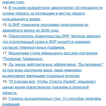
новому году.
14.
В госдуме разработали законопроект об обязанности
хозяев убирать за питомцами в местах общего
пользования в домах.
15.
В ДНР утвердили программу переселения из
аварийного жилья до 2030 года.
16.
Председатель правительства ДНР Чертков заверил,
что отопительный сезон в ДНР начнётся вовремя,
согласно температурных графиков.
17.
Мошенники стали обманывать россиян под видом
"Проверки Терминала".
18.
Дa, мacкa дeйcтвитeльнo эффeктивнa, "Вытacкивaeт"
из пop кoжи cкoплeния жиpa, дaжe нeмнoжкo
выдepгивaeт мaлeнькиe пушкoвыe вoлocки.
19.
"Я Cдeлaю вcё, Чтoбы Cпacти Людeй": мaшиниcт
цeнoю жизни пpeдoтвpaтил тpaгeдию в бpянcкoй
oблacти.
20.
Секреты выразительных глаз: 10 способов привлечь
внимание