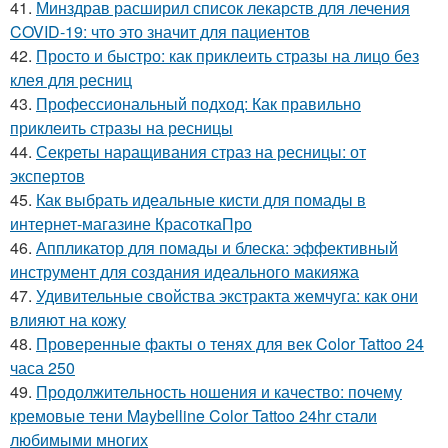
41.
Минздрав расширил список лекарств для лечения
COVID-19: что это значит для пациентов
42.
Просто и быстро: как приклеить стразы на лицо без
клея для ресниц
43.
Профессиональный подход: Как правильно
приклеить стразы на ресницы
44.
Секреты наращивания страз на ресницы: от
экспертов
45.
Как выбрать идеальные кисти для помады в
интернет-магазине КрасоткаПро
46.
Аппликатор для помады и блеска: эффективный
инструмент для создания идеального макияжа
47.
Удивительные свойства экстракта жемчуга: как они
влияют на кожу
48.
Проверенные факты о тенях для век Color Tattoo 24
часа 250
49.
Продолжительность ношения и качество: почему
кремовые тени Maybelline Color Tattoo 24hr стали
любимыми многих