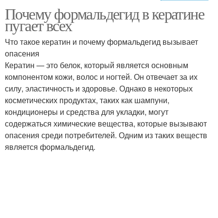
Почему формальдегид в кератине
Формальдегид в
Формальдегид в
пугает всех
косметологии
составах
Что такое кератин и почему формальдегид вызывает
опасения
Формальдегид без
Кератин — это белок, который является основным
Риски для здоровья
специального
компонентом кожи, волос и ногтей. Он отвечает за их
оборудования
силу, эластичность и здоровье. Однако в некоторых
косметических продуктах, таких как шампуни,
кондиционеры и средства для укладки, могут
Формальдегид в
Проблемы со
содержаться химические вещества, которые вызывают
бытовых продуктах
здоровьем
опасения среди потребителей. Одним из таких веществ
является формальдегид.