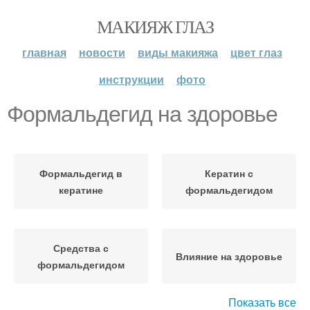
МАКИЯЖ ГЛАЗ
главная
новости
виды макияжа
цвет глаз
инструкции
фото
Формальдегид на здоровье
Формальдегид в
Кератин с
кератине
формальдегидом
Средства с
Влияние на здоровье
формальдегидом
Показать все