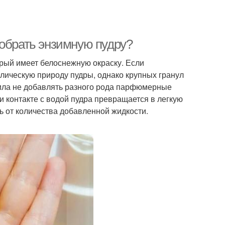
добрать энзимную пудру?
орый имеет белоснежную окраску. Если
ллическую природу пудры, однако крупных гранул
шила не добавлять разного рода парфюмерные
и контакте с водой пудра превращается в легкую
ть от количества добавленной жидкости.