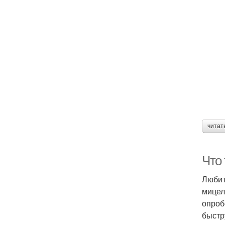
читат
Что
Любит
мицел
опроб
быстр