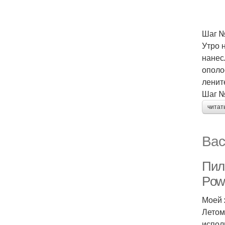
Шаг №
Утро 
нанес
ополо
ленит
Шаг №
читат
Вас
Пил
Pow
Моей 
Летом
испол