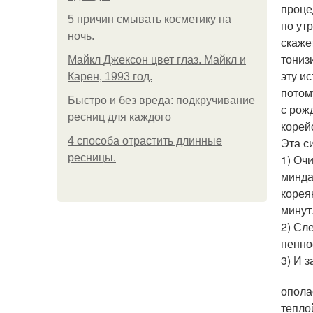
проце
5 причин смывать косметику на
по ут
ночь.
скаже
тониз
Майкл Джексон цвет глаз. Майкл и
эту и
Карен, 1993 год.
потом
Быстро и без вреда: подкручивание
с рож
ресниц для каждого
корей
4 способа отрастить длинные
Эта с
ресницы.
1) Оч
минда
корея
минут
2) Сл
пенно
3) И 
опола
тепло