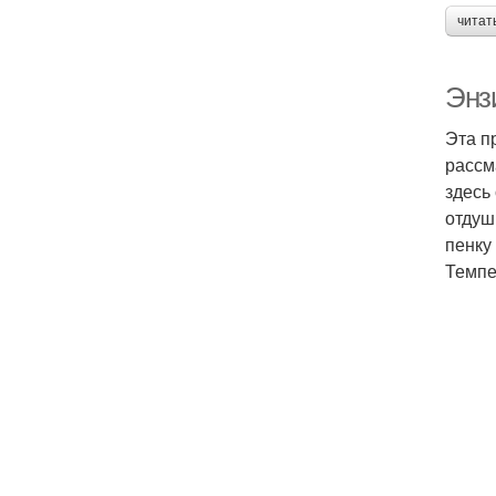
читат
Энз
Эта п
рассм
здесь
отдуш
пенку
Темпе