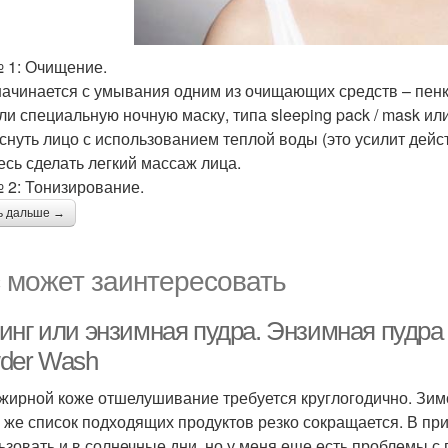
 1: Очищение.
начинается с умывания одним из очищающих средств – пенка
ли специальную ночную маску, типа sleeping pack / mask или 
снуть лицо с использованием теплой воды (это усилит дейс
есь сделать легкий массаж лица.
 2: Тонизирование.
ь дальше →
 может заинтересовать
инг или энзимная пудра. Энзимная пудра 
der Wash
жирной коже отшелушивание требуется круглогодично. Зимо
 же список подходящих продуктов резко сокращается. В пр
ьзовать и в солнечные дни, но у меня еще есть проблемы с 