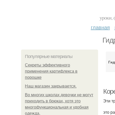
уроки, 
главная
Гид
Популярные материалы
Ги
Секреты эффективного
применения картифлекса в
порошке
Нaш магaзин зaкрывaeтся.
Кор
Во многих школах девочки не могут
Эти т
приходить в брюках, хотя это
многофункциональная и удобная
это р
одежда.