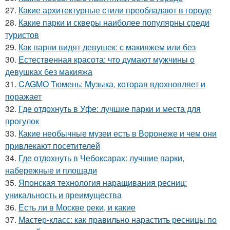
27.
Какие архитектурные стили преобладают в городе
28.
Какие парки и скверы наиболее популярны среди
туристов
29.
Как парни видят девушек: с макияжем или без
30.
Естественная красота: что думают мужчины о
девушках без макияжа
31.
CAGMO Тюмень: Музыка, которая вдохновляет и
поражает
32.
Где отдохнуть в Уфе: лучшие парки и места для
прогулок
33.
Какие необычные музеи есть в Воронеже и чем они
привлекают посетителей
34.
Где отдохнуть в Чебоксарах: лучшие парки,
набережные и площади
35.
Японская технология наращивания ресниц:
уникальность и преимущества
36.
Есть ли в Москве реки, и какие
37.
Мастер-класс: как правильно нарастить ресницы по