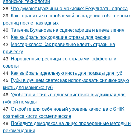
японской технологии
38.
Что думают мужчины о макияже: Результаты опроса
39.
Как справиться с проблемой выпадения собственных
ресниц после накладных
40.
Татьяна Буланова на сцене: афиша и впечатления
41.
Как выбрать подходящие стразы для ресниц
42.
Мастер-класс: Как правильно клеить стразы на
прическу
43.
Нарощенные ресницы со стразами: эффекты и
советы
44.
Как выбрать идеальную кисть для помады для губ
45.
Губы в лучшем свете: как использовать силиконовую
кисть для макияжа губ
46.
Удобство и стиль в одном: кисточка выдвижная для
губной помады
47.
Откройте для себя новый уровень качества с SHIK
cosmetics кисти косметические
48.
Победите демодекоз на лице: проверенные методы и
рекомендации