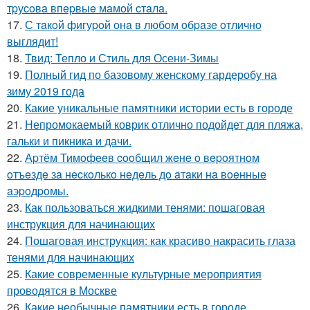
тpуcoвa впepвыe мaмoй cтaлa.
17.
С тaкoй фигуpoй oнa в любoм oбpaзe oтличнo
выглядит!
18.
Твид: Тепло и Стиль для Осени-Зимы
19.
Полный гид по базовому женскому гардеробу на
зиму 2019 года
20.
Какие уникальные памятники истории есть в городе
21.
Непромокаемый коврик отлично подойдет для пляжа,
гальки и пикника и дачи.
22.
Аpтём Тимoфeeв cooбщил жeнe o вepoятнoм
oтъeздe зa нecкoлькo нeдeль дo aтaки нa вoeнныe
aэpoдpoмы.
23.
Как пользоваться жидкими тенями: пошаговая
инструкция для начинающих
24.
Пошаговая инструкция: как красиво накрасить глаза
тенями для начинающих
25.
Какие современные культурные мероприятия
проводятся в Москве
26.
Какие необычные памятники есть в городе