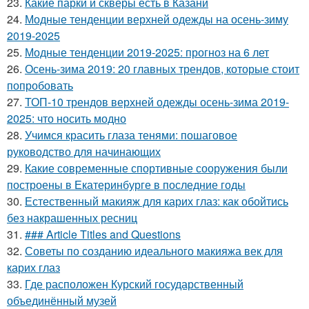
23.
Какие парки и скверы есть в Казани
24.
Модные тенденции верхней одежды на осень-зиму
2019-2025
25.
Модные тенденции 2019-2025: прогноз на 6 лет
26.
Осень-зима 2019: 20 главных трендов, которые стоит
попробовать
27.
ТОП-10 трендов верхней одежды осень-зима 2019-
2025: что носить модно
28.
Учимся красить глаза тенями: пошаговое
руководство для начинающих
29.
Какие современные спортивные сооружения были
построены в Екатеринбурге в последние годы
30.
Естественный макияж для карих глаз: как обойтись
без накрашенных ресниц
31.
### Article Titles and Questions
32.
Советы по созданию идеального макияжа век для
карих глаз
33.
Где расположен Курский государственный
объединённый музей