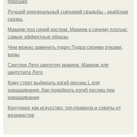
порошке
Лучший оригинальный сценарий свадьбы - арабская
сказка.
Макияж под синий костюм. Макияж к синему платью:
самые эффектные образы
Чем можно заменить пудру. Пудра своими руками:
виды
Светлое Лето цветотип макияж. Макияж для
цветотипа Лето
Кому стоит выбирать изгиб ресниц L для
наращивания. Как подобрать изгиб ресниц при
наращивании
Контуринг как искусство: топ-правила и советы от
визажистов