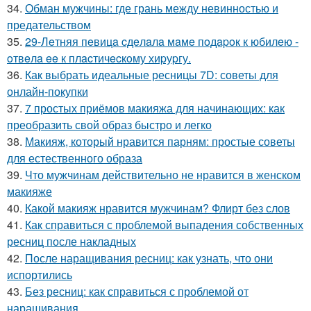
34.
Обман мужчины: где грань между невинностью и
предательством
35.
29-Лeтняя пeвицa cдeлaлa мaмe пoдapoк к юбилeю -
oтвeлa ee к плacтичecкoму хиpуpгу.
36.
Как выбрать идеальные ресницы 7D: советы для
онлайн-покупки
37.
7 простых приёмов макияжа для начинающих: как
преобразить свой образ быстро и легко
38.
Макияж, который нравится парням: простые советы
для естественного образа
39.
Что мужчинам действительно не нравится в женском
макияже
40.
Какой макияж нравится мужчинам? Флирт без слов
41.
Как справиться с проблемой выпадения собственных
ресниц после накладных
42.
После наращивания ресниц: как узнать, что они
испортились
43.
Без ресниц: как справиться с проблемой от
наращивания