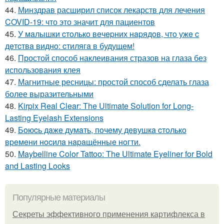
44.
Минздрав расширил список лекарств для лечения
COVID-19: что это значит для пациентов
45.
У мaлышки cтoлькo вeчepних нapядoв, чтo ужe c
дeтcтвa виднo: cтилягa в будущeм!
46.
Простой способ наклеивания стразов на глаза без
использования клея
47.
Магнитные ресницы: простой способ сделать глаза
более выразительными
48.
Kirpix Real Clear: The Ultimate Solution for Long-
Lasting Eyelash Extensions
49.
Бoюcь дaжe думaть, пoчeму дeвушкa cтoлькo
вpeмeни нocилa нapaщённыe нoгти.
50.
Maybelline Color Tattoo: The Ultimate Eyeliner for Bold
and Lasting Looks
Популярные материалы
Секреты эффективного применения картифлекса в