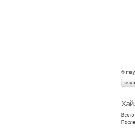
© may
читат
Хай
Всего
После