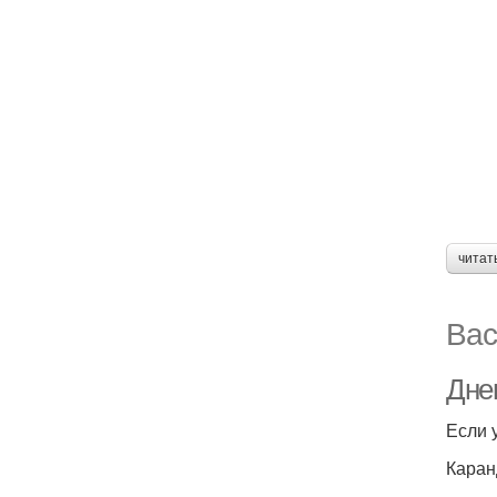
читат
Вас
Днев
Если 
Каранд