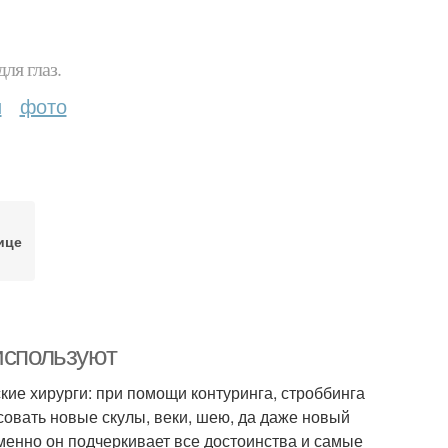
ля глаз.
и
фото
ице
используют
кие хирурги: при помощи контуринга, строббинга
совать новые скулы, веки, шею, да даже новый
Именно он подчеркивает все достоинства и самые