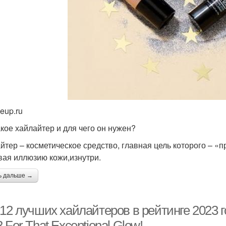
eup.ru
акое хайлайтер и для чего он нужен?
йтер – косметическое средство, главная цель которого – «п
вая иллюзию кожи,изнутри.
ь дальше →
12 лучших хайлайтеров в рейтинге 2023 год
 For That Exceptional Glow!