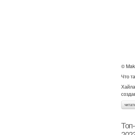
© Mak
Что т
Хайла
созда
читат
Топ-
2023