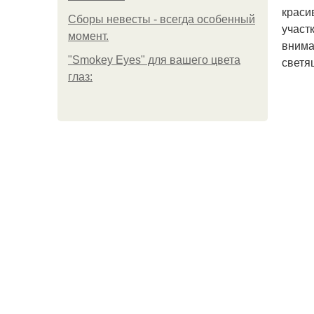
краси
Сборы невесты - всегда особенный
участ
момент.
внима
"Smokey Eyes" для вашего цвета
светя
глаз: