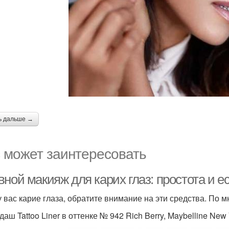
ь дальше →
 может заинтересовать
ной макияж для карих глаз: простота и е
у вас карие глаза, обратите внимание на эти средства. По 
аш Tattoo Liner в оттенке № 942 Rich Berry, Maybelline New