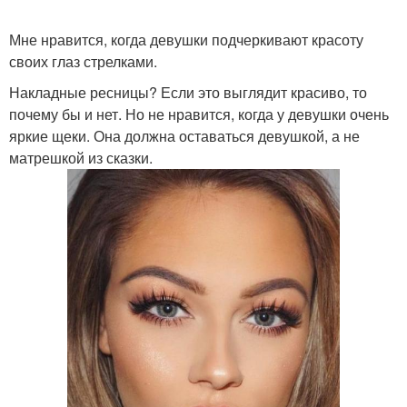
техника макияжа глаз
темный макияж глаз
Мне нравится, когда девушки подчеркивают красоту
своих глаз стрелками.
Накладные ресницы? Если это выглядит красиво, то
как сделать макияж глаз
красивый макияж глаз
почему бы и нет. Но не нравится, когда у девушки очень
яркие щеки. Она должна оставаться девушкой, а не
матрешкой из сказки.
Бейкинг в макияже
Макияж в технике
Дрейпинг в макияже
Лица в макияже
Брейкинг в макияже
Контуринг до и