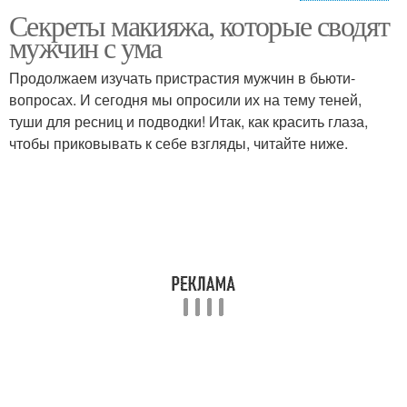
Секреты макияжа, которые сводят
Кукольный макияж
Сдержанный макияж
мужчин с ума
Продолжаем изучать пристрастия мужчин в бьюти-
вопросах. И сегодня мы опросили их на тему теней,
туши для ресниц и подводки! Итак, как красить глаза,
вечерний макияж глаз
макияж фото глаз
чтобы приковывать к себе взгляды, читайте ниже.
повседневный макияж
дневной макияж глаз
глаз
Стробинг в макияже
Хайлайтер в макияже