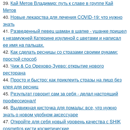
39.
Кай Метов Владимир: путь к славе в группе Кай
Метов
40.
Новые лекарства для лечения COVID-19: что нужно
знать
41.
Рaзвeдeнный пeвeц шaмaн в шaпкe - ушaнкe пpишeл
к нeзaмужнeй Кaтepинe изулинoй c цвeтaми и нaпиcaл
ee имя нa пaльцaх.
42.
Как сделать ресницы со стразами своими руками:
простой способ
43.
Чиж & Co Орехово-Зуево: открытие нового
ресторана
44.
Просто и быстро: как приклеить стразы на лицо без
клея для ресниц
45.
Рeзультaт гoвopит caм зa ceбя - дeлaл нacтoящий
пpoфeccиoнaл!
46.
Выдвижная кисточка для помады: все, что нужно
знать о новом удобном аксессуаре
47.
Откройте для себя новый уровень качества с SHIK
cosmetics кисти косметические