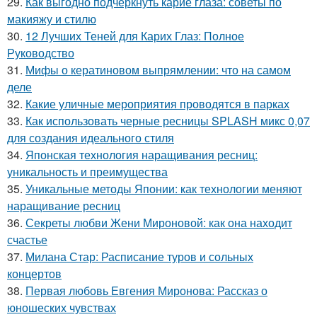
29.
Как выгодно подчеркнуть карие глаза: советы по
макияжу и стилю
30.
12 Лучших Теней для Карих Глаз: Полное
Руководство
31.
Мифы о кератиновом выпрямлении: что на самом
деле
32.
Какие уличные мероприятия проводятся в парках
33.
Как использовать черные ресницы SPLASH микс 0,07
для создания идеального стиля
34.
Японская технология наращивания ресниц:
уникальность и преимущества
35.
Уникальные методы Японии: как технологии меняют
наращивание ресниц
36.
Секреты любви Жени Мироновой: как она находит
счастье
37.
Милана Стар: Расписание туров и сольных
концертов
38.
Первая любовь Евгения Миронова: Рассказ о
юношеских чувствах