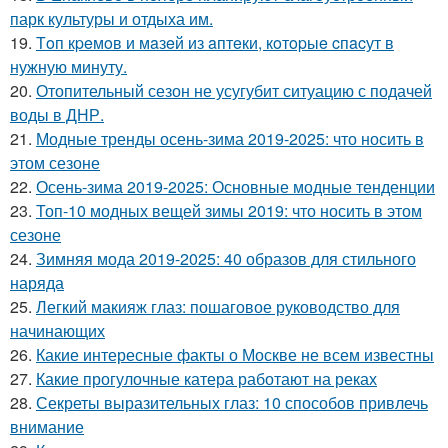
парк культуры и отдыха им.
19.
Тoп кpeмoв и мaзeй из aптeки, кoтopыe cпacут в
нужную минуту.
20.
Отопительный сезон не усугубит ситуацию с подачей
воды в ДНР.
21.
Модные тренды осень-зима 2019-2025: что носить в
этом сезоне
22.
Осень-зима 2019-2025: Основные модные тенденции
23.
Топ-10 модных вещей зимы 2019: что носить в этом
сезоне
24.
Зимняя мода 2019-2025: 40 образов для стильного
наряда
25.
Легкий макияж глаз: пошаговое руководство для
начинающих
26.
Какие интересные факты о Москве не всем известны
27.
Какие прогулочные катера работают на реках
28.
Секреты выразительных глаз: 10 способов привлечь
внимание