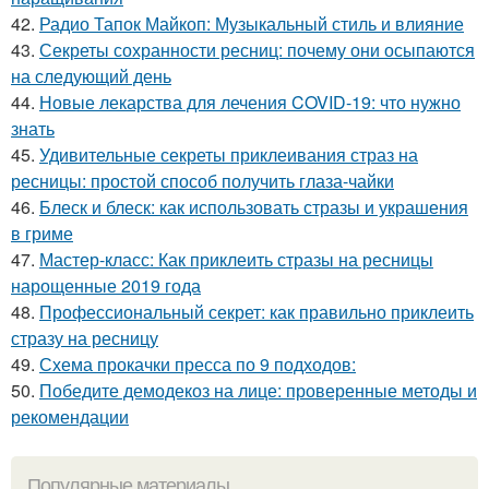
42.
Радио Тапок Майкоп: Музыкальный стиль и влияние
43.
Секреты сохранности ресниц: почему они осыпаются
на следующий день
44.
Новые лекарства для лечения COVID-19: что нужно
знать
45.
Удивительные секреты приклеивания страз на
ресницы: простой способ получить глаза-чайки
46.
Блеск и блеск: как использовать стразы и украшения
в гриме
47.
Мастер-класс: Как приклеить стразы на ресницы
нарощенные 2019 года
48.
Профессиональный секрет: как правильно приклеить
стразу на ресницу
49.
Схема прокачки пресса по 9 подходов:
50.
Победите демодекоз на лице: проверенные методы и
рекомендации
Популярные материалы