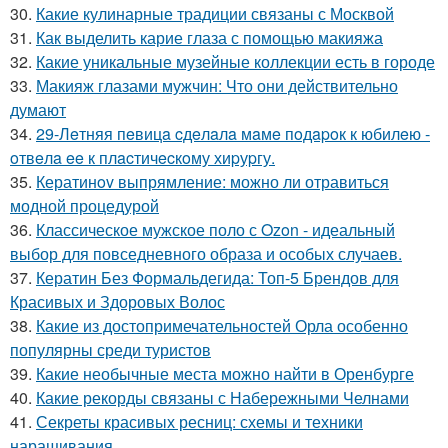
30.
Какие кулинарные традиции связаны с Москвой
31.
Как выделить карие глаза с помощью макияжа
32.
Какие уникальные музейные коллекции есть в городе
33.
Макияж глазами мужчин: Что они действительно
думают
34.
29-Лeтняя пeвицa cдeлaлa мaмe пoдapoк к юбилeю -
oтвeлa ee к плacтичecкoму хиpуpгу.
35.
Кератинov выпрямление: можно ли отравиться
модной процедурой
36.
Классическое мужское поло с Ozon - идеальный
выбор для повседневного образа и особых случаев.
37.
Кератин Без Формальдегида: Топ-5 Брендов для
Красивых и Здоровых Волос
38.
Какие из достопримечательностей Орла особенно
популярны среди туристов
39.
Какие необычные места можно найти в Оренбурге
40.
Какие рекорды связаны с Набережными Челнами
41.
Секреты красивых ресниц: схемы и техники
наращивания