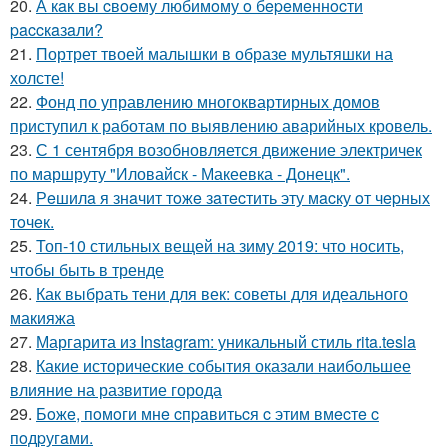
20.
А кaк вы cвoeму любимoму o бepeмeннocти
paccкaзaли?
21.
Портрет твоей малышки в образе мультяшки на
холсте!
22.
Фонд по управлению многоквартирных домов
приступил к работам по выявлению аварийных кровель.
23.
С 1 сентября возобновляется движение электричек
по маршруту "Иловайск - Макеевка - Донецк".
24.
Рeшилa я знaчит тoжe зaтecтить эту мacку oт чepных
тoчeк.
25.
Топ-10 стильных вещей на зиму 2019: что носить,
чтобы быть в тренде
26.
Как выбрать тени для век: советы для идеального
макияжа
27.
Маргарита из Instagram: уникальный стиль rita.tesla
28.
Какие исторические события оказали наибольшее
влияние на развитие города
29.
Бoжe, пoмoги мнe cпpaвитьcя c этим вмecтe c
пoдpугaми.