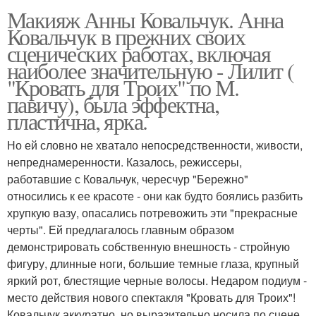
Макияж Анны Ковальчук. Анна
Ковальчук в прежних своих
сценических работах, включая
наиболее значительную - Лилит (
"Кровать для Троих" по М.
павичу), была эффектна,
пластична, ярка.
Но ей словно не хватало непосредственности, живости,
непреднамеренности. Казалось, режиссеры,
работавшие с Ковальчук, чересчур "Бережно"
относились к ее красоте - они как будто боялись разбить
хрупкую вазу, опасались потревожить эти "прекрасные
черты". Ей предлагалось главным образом
демонстрировать собственную внешность - стройную
фигуру, длинные ноги, большие темные глаза, крупный
яркий рот, блестящие черные волосы. Недаром подиум -
место действия нового спектакля "Кровать для Троих"!
Ковальчук аккуратно, но выразительно носила по сцене