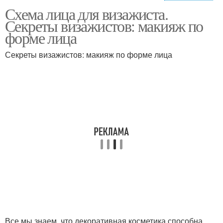
Схема лица для визажиста.
Прямоугольное лицо
Лица для маски
Секреты визажистов: макияж по
форме лица
Секреты визажистов: макияж по форме лица
Лицо для макияжа
Лица для косметологов
Лица для художников
Лица для косметолога
Все мы знаем, что декоративная косметика способна