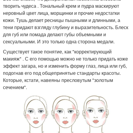
Овальное лицо
Круглое лицо
творить чудеса . Тональный крем и пудра маскируют
неровный цвет лица, морщинки и прочие недостатки
кожи. Тушь делает ресницы пышными и длинными, а
тени придают взгляду глубину и выразительность. Блеск
для губ или помада делают губы объемными и
Квадратное лицо
Лица к нанесению
сексуальными. И это только одна сторона медали.
Существует такое понятие, как "корректирующий
макияж" . С его помощью можно не только придать коже
эффект загара, но и изменить форму глаз, лица или губ,
подогнав его под общепринятые стандарты красоты.
Которые, кстати, навеяны пресловутым "золотым
сечением".