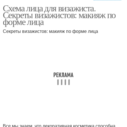
Схема лица для визажиста.
Трапециевидное лицо
Прямоугольное лицо
Секреты визажистов: макияж по
форме лица
Секреты визажистов: макияж по форме лица
Макияж для
начинающих
Лица для рисования
визажистов
Лица для маски
Идеальный макияж
Лицо с макияжем
Лицо в зависимости
Все мы знаем, что декоративная косметика способна