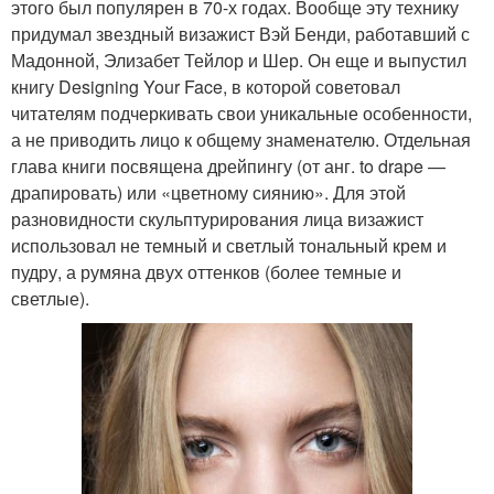
этого был популярен в 70-х годах. Вообще эту технику
придумал звездный визажист Вэй Бенди, работавший с
Мадонной, Элизабет Тейлор и Шер. Он еще и выпустил
книгу Designing Your Face, в которой советовал
читателям подчеркивать свои уникальные особенности,
а не приводить лицо к общему знаменателю. Отдельная
глава книги посвящена дрейпингу (от анг. to drape —
драпировать) или «цветному сиянию». Для этой
разновидности скульптурирования лица визажист
использовал не темный и светлый тональный крем и
пудру, а румяна двух оттенков (более темные и
светлые).