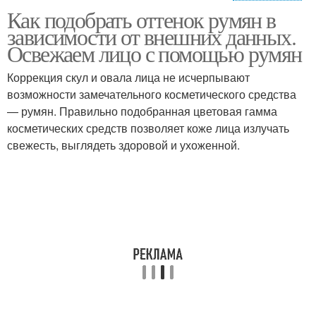
Как подобрать оттенок румян в
Квадратное лицо
Скульптор для лица
зависимости от внешних данных.
Освежаем лицо с помощью румян
Коррекция скул и овала лица не исчерпывают
Макияж для худого
возможности замечательного косметического средства
Скульпторы для лица
лица
— румян. Правильно подобранная цветовая гамма
косметических средств позволяет коже лица излучать
свежесть, выглядеть здоровой и ухоженной.
Лица с впалыми
Худое лицо
щеками
Макияж для вытянутого
Стрижки для худого
лица
лица