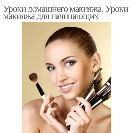
Уроки домашнего макияжа. Уроки
Ежедневный макияж
Дневный макияж
макияжа для начинающих
✿✿красивый макияж