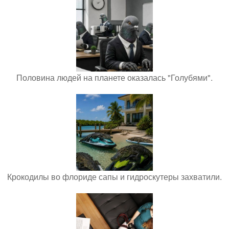
Половина людей на планете оказалась "Голубями".
Крокодилы во флориде сапы и гидроскутеры захватили.