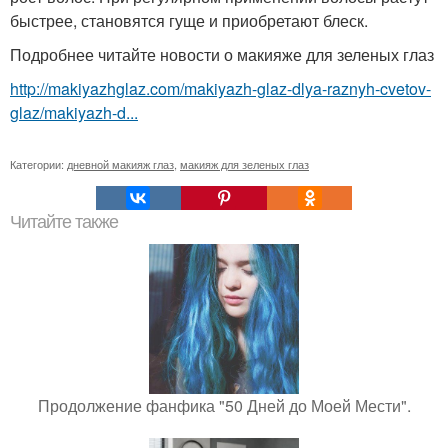
быстрее, становятся гуще и приобретают блеск.
Подробнее читайте новости о макияже для зеленых глаз
http://makiyazhglaz.com/makiyazh-glaz-dlya-raznyh-cvetov-
glaz/makiyazh-d...
Категории:
дневной макияж глаз
,
макияж для зеленых глаз
Читайте также
Продолжение фанфика "50 Дней до Моей Мести".