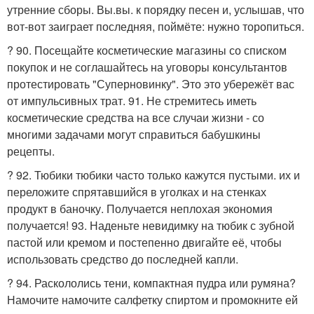
утренние сборы. Вы.вы. к порядку песен и, услышав, что
вот-вот заиграет последняя, поймёте: нужно торопиться.
? 90. Посещайте косметические магазины со списком
покупок и не соглашайтесь на уговоры консультантов
протестировать "Суперновинку". Это это убережёт вас
от импульсивных трат. 91. Не стремитесь иметь
косметические средства на все случаи жизни - со
многими задачами могут справиться бабушкины
рецепты.
? 92. Тюбики тюбики часто только кажутся пустыми. их и
переложите спрятавшийся в уголках и на стенках
продукт в баночку. Получается неплохая экономия
получается! 93. Наденьте невидимку на тюбик с зубной
пастой или кремом и постепенно двигайте её, чтобы
использовать средство до последней капли.
? 94. Раскололись тени, компактная пудра или румяна?
Намочите намочите салфетку спиртом и промокните ей