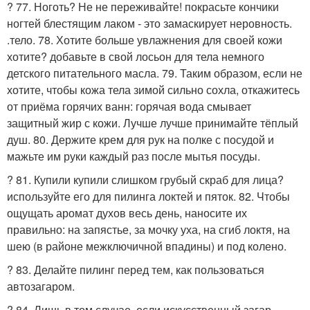
? 77. Ноготь? Не не переживайте! покрасьте кончики
ногтей блестящим лаком - это замаскирует неровность.
.тело. 78. Хотите больше увлажнения для своей кожи
хотите? добавьте в свой лосьон для тела немного
детского питательного масла. 79. Таким образом, если не
хотите, чтобы кожа тела зимой сильно сохла, откажитесь
от приёма горячих ванн: горячая вода смывает
защитный жир с кожи. Лучше лучше принимайте тёплый
душ. 80. Держите крем для рук на полке с посудой и
мажьте им руки каждый раз после мытья посуды.
? 81. Купили купили слишком грубый скраб для лица?
используйте его для пилинга локтей и пяток. 82. Чтобы
ощущать аромат духов весь день, наносите их
правильно: на запястье, за мочку уха, на сгиб локтя, на
шею (в районе межключичной впадины) и под колено.
? 83. Делайте пилинг перед тем, как пользоваться
автозагаром.
? 84. Лишь в том случае, если искусственный загар