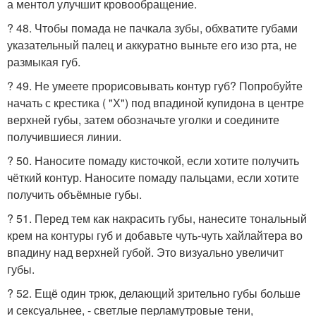
а ментол улучшит кровообращение.
? 48. Чтобы помада не пачкала зубы, обхватите губами
указательный палец и аккуратно выньте его изо рта, не
размыкая губ.
? 49. Не умеете прорисовывать контур губ? Попробуйте
начать с крестика ( "Х") под впадиной купидона в центре
верхней губы, затем обозначьте уголки и соедините
получившиеся линии.
? 50. Наносите помаду кисточкой, если хотите получить
чёткий контур. Наносите помаду пальцами, если хотите
получить объёмные губы.
? 51. Перед тем как накрасить губы, нанесите тональный
крем на контуры губ и добавьте чуть-чуть хайлайтера во
впадину над верхней губой. Это визуально увеличит
губы.
? 52. Ещё один трюк, делающий зрительно губы больше
и сексуальнее, - светлые перламутровые тени,