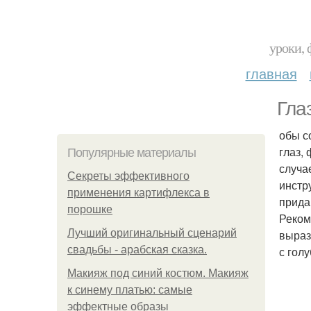
уроки, 
главная
Гла
обы с
глаз,
Популярные материалы
случа
Секреты эффективного
инстр
применения картифлекса в
прида
порошке
Реком
Лучший оригинальный сценарий
выраз
свадьбы - арабская сказка.
с гол
Макияж под синий костюм. Макияж
к синему платью: самые
эффектные образы