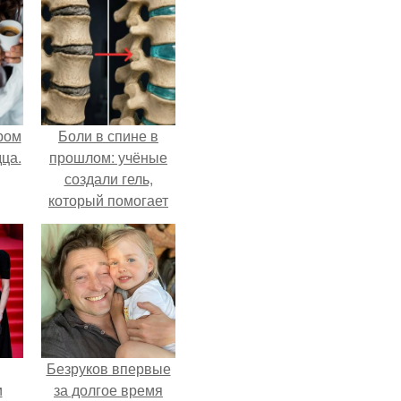
ром
Боли в спине в
ца.
прошлом: учёные
создали гель,
который помогает
восстанавливать
межпозвоночные
диски.
Безруков впервые
и
за долгое время