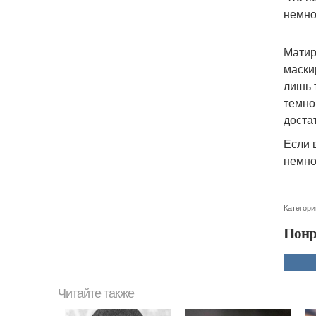
немно
Матир
маски
лишь 
темно
доста
Если 
немно
Категори
Понр
Читайте также