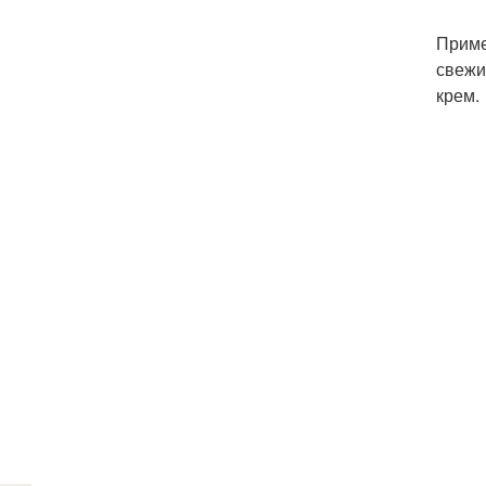
Приме
свежи
крем.