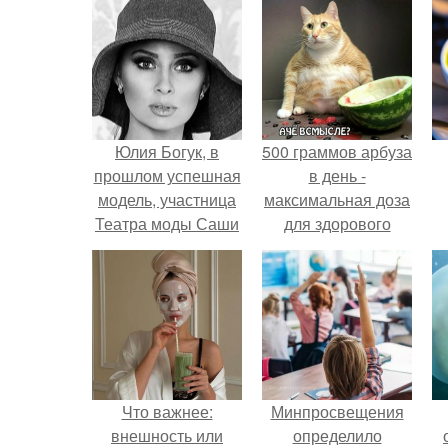
Юлия Богук, в
500 граммов арбуза
прошлом успешная
в день -
модель, участница
максимальная доза
Театра моды Саши
для здорового
Варламова, а
взрослого,
сейчас - директор
предупредили
минского Агентства
врачи.
современной моды
и красоты BJ - о
сотрудничестве с
Сашей
Что важнее:
Минпросвещения
Варламовым и о
внешность или
определило
его новом Театре