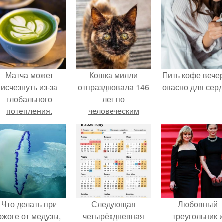
Матча может
Кошка милли
Пить кофе вече
исчезнуть из-за
отпраздновала 146
опасно для серд
глобального
лет по
потепления.
человеческим
Меркам и
претендует на
звание самой
старой в мире.
Что делать при
Следующая
Любовный
ожоге от медузы,
четырёхдневная
треугольник 