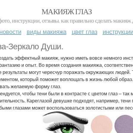
МАКИЯЖ ГЛАЗ
фото, инструкции, отзывы. как правильно сделать макияж д
новости
виды макияжа
цвет глаз
инструкци
за-Зеркало Души.
оздать эффектный макияж, нужно иметь вовсе немного инст
 фантазию и опыт. Во время создания макияжа, соответстве
е результаты могут чересчур поражать окружающих людей.
ументом, который поможет воплощать в жизнь любой образ.
вать желаемую форму глаз.
ендуется, чтобы тени были в контрасте с цветом глаз – так
ительность. Кареглазой девушке подходят, например, тени 
убыми глазами может воспользоваться золотистыми или пе