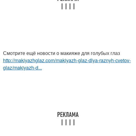
Смотрите ещё новости о макияже для голубых глаз
http://makiyazhglaz.com/makiyazh-glaz-dlya-raznyh-cvetov-
glaz/makiyazh-d...