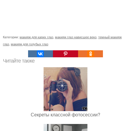
Категории:
макияж для карих глаз
,
макияж глаз нависшее веко
,
темный макияж
глаз
,
макияж для голубых глаз
Читайте также
Секреты классной фотосессии?