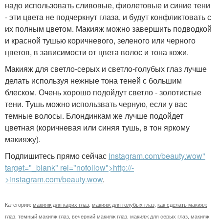
надо использовать сливовые, фиолетовые и синие тени
- эти цвета не подчеркнут глаза, и будут конфликтовать с
их полным цветом. Макияж можно завершить подводкой
и красной тушью коричневого, зеленого или черного
цветов, в зависимости от цвета волос и тона кожи.
Макияж для светло-серых и светло-голубых глаз лучше
делать используя нежные тона теней с большим
блеском. Очень хорошо подойдут светло - золотистые
тени. Тушь можно использвать черную, если у вас
темные волосы. Блондинкам же лучше подойдет
цветная (коричневая или синяя тушь, в тон яркому
макияжу).
Подпишитесь прямо сейчас
instagram.com/beauty.wow"
target="_blank" rel="nofollow">http://-
>instagram.com/beauty.wow
.
Категории:
макияж для карих глаз
,
макияж для голубых глаз
,
как сделать макияж
глаз
,
темный макияж глаз
,
вечерний макияж глаз
,
макияж для серых глаз
,
макияж