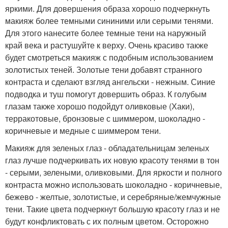
яркими. Для довершения образа хорошо подчеркнуть
макияж более темными сининими или серыми тенями.
Для этого нанесите более темные тени на наружный
край века и растушуйте к верху. Очень красиво также
будет смотреться макияж с подобным использованием
золотистых теней. Золотые тени добавят странного
контраста и сделают взгляд ангельски - нежным. Синие
подводка и туш помогут довершить образ. К голубым
глазам также хорошо подойдут оливковые (Хаки),
терракотовые, бронзовые с шиммером, шоколадно -
коричневые и медные с шиммером тени.
Макияж для зеленых глаз - обладательницам зеленых
глаз лучше подчеркивать их новую красоту тенями в тон
- серыми, зелеными, оливковыми. Для яркости и полного
контраста можно использовать шоколадно - коричневые,
бежево - желтые, золотистые, и серебряные/жемчужные
тени. Такие цвета подчеркнут большую красоту глаз и не
будут конфликтовать с их полным цветом. Осторожно