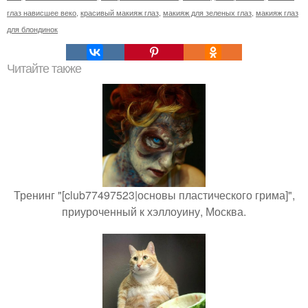
глаз нависшее веко
,
красивый макияж глаз
,
макияж для зеленых глаз
,
макияж глаз
для блондинок
Читайте также
Тренинг "[club77497523|основы пластического грима]",
приуроченный к хэллоуину, Москва.