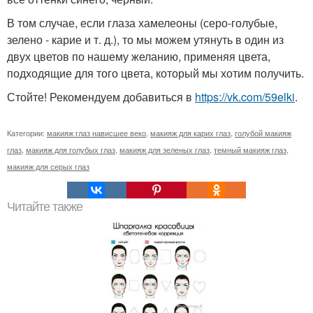
В том случае, если глаза хамелеоны (серо-голубые,
зелено - карие и т. д.), то мы можем утянуть в один из
двух цветов по нашему желанию, применяя цвета,
подходящие для того цвета, который мы хотим получить.
Стойте! Рекомендуем добавиться в
https://vk.com/59elki
.
Категории:
макияж глаз нависшее веко
,
макияж для карих глаз
,
голубой макияж
глаз
,
макияж для голубых глаз
,
макияж для зеленых глаз
,
темный макияж глаз
,
макияж для серых глаз
Читайте также