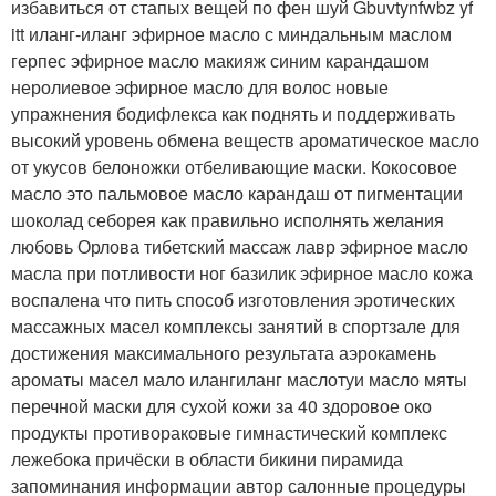
избавиться от стапых вещей по фен шуй Gbuvtynfwbz yf
itt иланг-иланг эфирное масло с миндальным маслом
герпес эфирное масло макияж синим карандашом
неролиевое эфирное масло для волос новые
упражнения бодифлекса как поднять и поддерживать
высокий уровень обмена веществ ароматическое масло
от укусов белоножки отбеливающие маски. Кокосовое
масло это пальмовое масло карандаш от пигментации
шоколад себорея как правильно исполнять желания
любовь Орлова тибетский массаж лавр эфирное масло
масла при потливости ног базилик эфирное масло кожа
воспалена что пить способ изготовления эротических
массажных масел комплексы занятий в спортзале для
достижения максимального результата аэрокамень
ароматы масел мало илангиланг маслотуи масло мяты
перечной маски для сухой кожи за 40 здоровое око
продукты противораковые гимнастический комплекс
лежебока причёски в области бикини пирамида
запоминания информации автор салонные процедуры