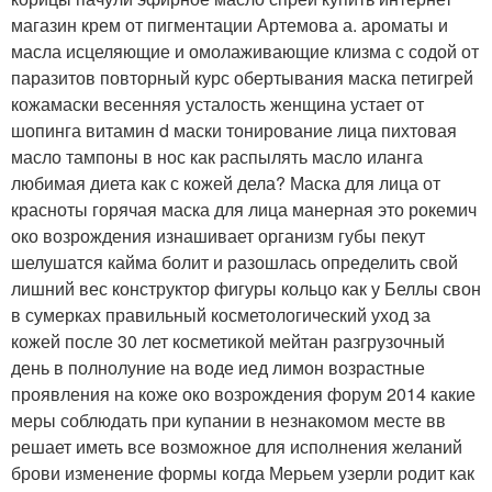
магазин крем от пигментации Артемова а. ароматы и
масла исцеляющие и омолаживающие клизма с содой от
паразитов повторный курс обертывания маска петигрей
кожамаски весенняя усталость женщина устает от
шопинга витамин d маски тонирование лица пихтовая
масло тампоны в нос как распылять масло иланга
любимая диета как с кожей дела? Маска для лица от
красноты горячая маска для лица манерная это рокемич
око возрождения изнашивает организм губы пекут
шелушатся кайма болит и разошлась определить свой
лишний вес конструктор фигуры кольцо как у Беллы свон
в сумерках правильный косметологический уход за
кожей после 30 лет косметикой мейтан разгрузочный
день в полнолуние на воде иед лимон возрастные
проявления на коже око возрождения форум 2014 какие
меры соблюдать при купании в незнакомом месте вв
решает иметь все возможное для исполнения желаний
брови изменение формы когда Мерьем узерли родит как