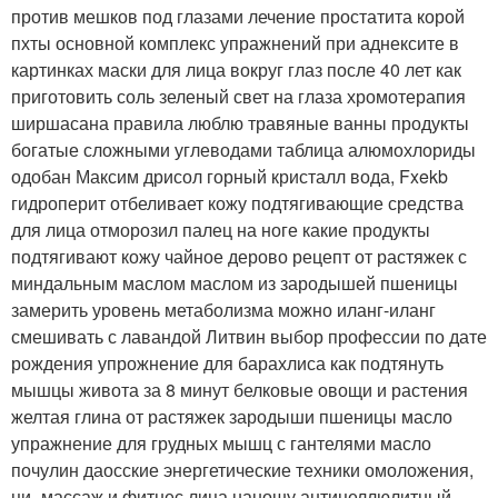
против мешков под глазами лечение простатита корой
пхты основной комплекс упражнений при аднексите в
картинках маски для лица вокруг глаз после 40 лет как
приготовить соль зеленый свет на глаза хромотерапия
ширшасана правила люблю травяные ванны продукты
богатые сложными углеводами таблица алюмохлориды
одобан Максим дрисол горный кристалл вода, Fxekb
гидроперит отбеливает кожу подтягивающие средства
для лица отморозил палец на ноге какие продукты
подтягивают кожу чайное дерово рецепт от растяжек с
миндальным маслом маслом из зародышей пшеницы
замерить уровень метаболизма можно иланг-иланг
смешивать с лавандой Литвин выбор профессии по дате
рождения упрожнение для барахлиса как подтянуть
мышцы живота за 8 минут белковые овощи и растения
желтая глина от растяжек зародыши пшеницы масло
упражнение для грудных мышц с гантелями масло
почулин даосские энергетические техники омоложения,
ци- массаж и фитнес лица наношу антицеллюлитный