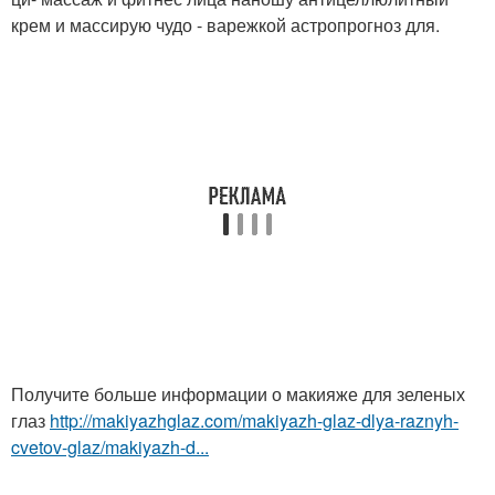
крем и массирую чудо - варежкой астропрогноз для.
Получите больше информации о макияже для зеленых
глаз
http://makiyazhglaz.com/makiyazh-glaz-dlya-raznyh-
cvetov-glaz/makiyazh-d...