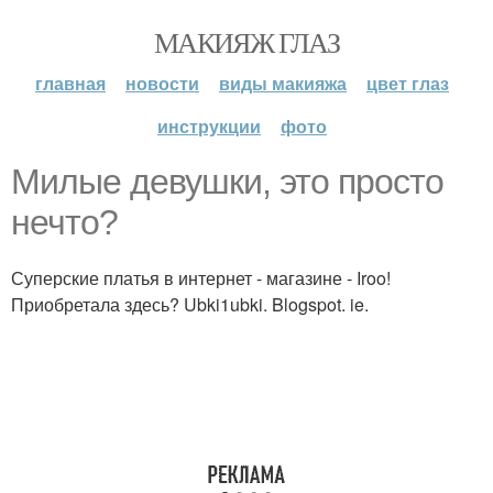
МАКИЯЖ ГЛАЗ
главная
новости
виды макияжа
цвет глаз
инструкции
фото
Милые девушки, это просто
нечто?
Суперские платья в интернет - магазине - Iroo!
Приобретала здесь? Ubki1ubki. Blogspot. ie.