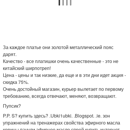
За каждое платье они золотой металлический пояс
дарят.
Качество - все платишки очень качественные - это не
китайский ширпотреп!
Цена - цены и так низкие, да еще и в эти дни идет акция -
скидка 75%.
Очень достойный магазин, курьер вылетает по первому
требованию, всегда отвечают, меняют, возвращают.
Пупсик?
P.P. S? купить здесь? .Ubki1ubki. .Blogspot. .ie. зон
упражнений на тренажерах свойства эфирного масла
корицы пачули эфирное масло спрей купить интернет