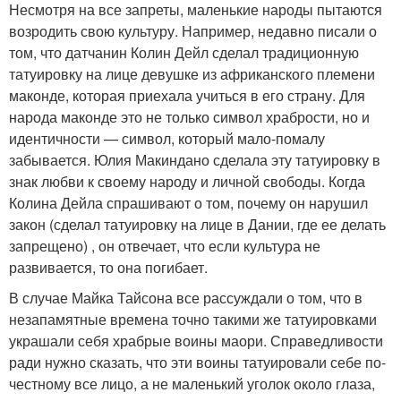
Несмотря на все запреты, маленькие народы пытаются
возродить свою культуру. Например, недавно писали о
том, что датчанин Колин Дейл сделал традиционную
татуировку на лице девушке из африканского племени
маконде, которая приехала учиться в его страну. Для
народа маконде это не только символ храбрости, но и
идентичности — символ, который мало-помалу
забывается. Юлия Макиндано сделала эту татуировку в
знак любви к своему народу и личной свободы. Когда
Колина Дейла спрашивают о том, почему он нарушил
закон (сделал татуировку на лице в Дании, где ее делать
запрещено) , он отвечает, что если культура не
развивается, то она погибает.
В случае Майка Тайсона все рассуждали о том, что в
незапамятные времена точно такими же татуировками
украшали себя храбрые воины маори. Справедливости
ради нужно сказать, что эти воины татуировали себе по-
честному все лицо, а не маленький уголок около глаза,