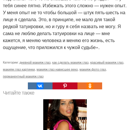
тебя синее пятно. Избежать этого сложно — нужен опыт.
У меня опыт не то чтобы большой — штук пять-шесть на
лице я сделала. Это, в принципе, не мало для такой
редкой татуировки, но и гуру я себя назвать не могу. Я
сама не люблю делать татуировки на лице — мне
кажется, я меняю человека и меняю его жизнь, есть
ощущение, что приложился к чужой судьбе».
Категории:
дневной макияж глаз
,
как сделать макияж глаз
,
красивый макияж глаз
,
макияж глаз картинки
,
макияж глаз нависшее веко
,
макияж фото глаз
,
перманентный макияж глаз
Читайте также