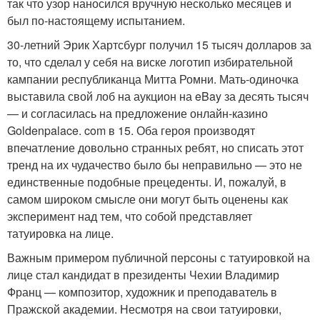
так что узор наносился вручную несколько месяцев и
был по-настоящему испытанием.
30-летний Эрик Хартсбург получил 15 тысяч долларов за
то, что сделал у себя на виске логотип избирательной
кампании республиканца Митта Ромни. Мать-одиночка
выставила свой лоб на аукцион на eBay за десять тысяч
— и согласилась на предложение онлайн-казино
Goldenpalace. com в 15. Оба героя производят
впечатление довольно странных ребят, но списать этот
тренд на их чудачество было бы неправильно — это не
единственные подобные прецеденты. И, пожалуй, в
самом широком смысле они могут быть оценены как
эксперимент над тем, что собой представляет
татуировка на лице.
Важным примером публичной персоны с татуировкой на
лице стал кандидат в президенты Чехии Владимир
Франц — композитор, художник и преподаватель в
Пражской академии. Несмотря на свои татуировки,