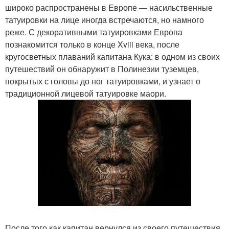
широко распространены в Европе — насильственные
татуировки на лице иногда встречаются, но намного
реже. С декоративными татуировками Европа
познакомится только в конце Xviii века, после
кругосветных плаваний капитана Кука: в одном из своих
путешествий он обнаружит в Полинезии туземцев,
покрытых с головы до ног татуировками, и узнает о
традиционной лицевой татуировке маори.
После того как капитан вернулся из своего путешествия