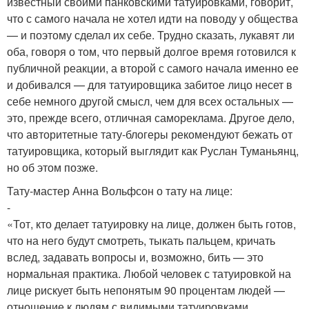
известный своими панковскими татуировками, говорит,
что с самого начала не хотел идти на поводу у общества
— и поэтому сделал их себе. Трудно сказать, лукавят ли
оба, говоря о том, что первый долгое время готовился к
публичной реакции, а второй с самого начала именно ее
и добивался — для татуировщика забитое лицо несет в
себе немного другой смысл, чем для всех остальных —
это, прежде всего, отличная самореклама. Другое дело,
что авторитетные тату-блогеры рекомендуют бежать от
татуировщика, который выглядит как Руслан Туманьянц,
но об этом позже.
Тату-мастер Анна Вольфсон о тату на лице:
-
«Тот, кто делает татуировку на лице, должен быть готов,
что на него будут смотреть, тыкать пальцем, кричать
вслед, задавать вопросы и, возможно, бить — это
нормальная практика. Любой человек с татуировкой на
лице рискует быть непонятым 90 процентам людей —
отношение к людям с видимыми татуировками