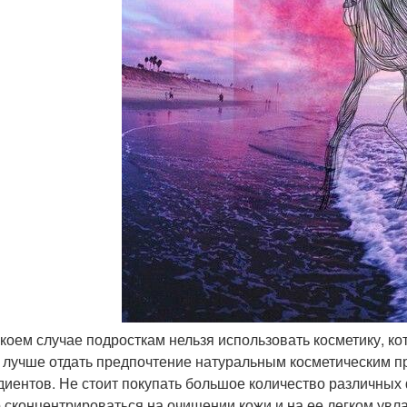
в коем случае подросткам нельзя использовать косметику, к
, лучше отдать предпочтение натуральным косметическим 
диентов. Не стоит покупать большое количество различных 
 сконцентрироваться на очищении кожи и на ее легком увл