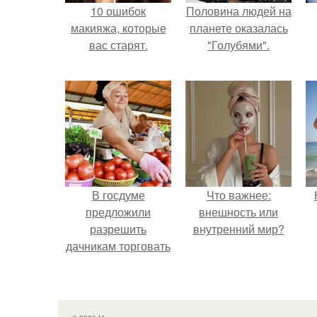
10 ошибок
Половина людей на
макияжа, которые
планете оказалась
вас старят.
"Голубями".
В госдуме
Что важнее:
предложили
внешность или
разрешить
внутренний мир?
дачникам торговать
своей
сельхозпродукцией
в людных местах.