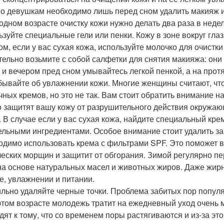
о девушкам необходимо лишь перед сном удалить макияж и 
одном возрасте очистку кожи нужно делать два раза в недел
ьзуйте специальные гели или пенки. Кожу в зоне вокруг гл
ом, если у вас сухая кожа, используйте молочко для очистки
тельно возьмите с собой салфетки для снятия макияжа: они
 и вечером пред сном умывайтесь легкой пенкой, а на прот
бывайте об увлажнении кожи. Многие женщины считают, что
чных кремов, но это не так. Вам стоит обратить внимание на
о защитят вашу кожу от разрушительного действия окружаю
. В случае если у вас сухая кожа, найдите специальный кр
ельными ингредиентами. Особое внимание стоит удалить за
одимо использовать крема с фильтрами SPF. Это поможет 
еских морщин и защитит от обгорания. Зимой регулярно п
на основе натуральных масел и животных жиров. Даже жирн
е, увлажнении и питании.
льно удаляйте черные точки. Проблема забитых пор популя
 этом возрасте молодежь тратит на ежедневный уход очень 
дят к тому, что со временем поры растягиваются и из-за это