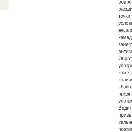
вовре
расши
точки
услов
ее, а
камед
занес
антис
Обрат
употр
коже,
колич
сбой 
предп
употр
Ведит
привы
сальн
поэто