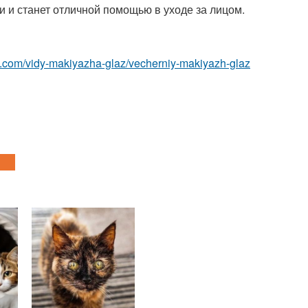
пи и станет отличной помощью в уходе за лицом.
z.com/vidy-makiyazha-glaz/vecherniy-makiyazh-glaz