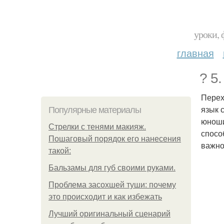
уроки, 
главная
? 5
Перех
язык 
Популярные материалы
юноши
Стрелки с тенями макияж.
спосо
Пошаговый порядок его нанесения
важно
такой:
Бальзамы для губ своими руками.
Проблема засохшей туши: почему
это происходит и как избежать
Лучший оригинальный сценарий