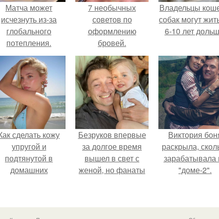
Матча может
7 необычных
Владельцы коше
исчезнуть из-за
советов по
собак могут жит
глобального
оформлению
6-10 лет дольш
потепления.
бровей.
Как сделать кожу
Безруков впервые
Виктория бон
упругой и
за долгое время
раскрыла, скол
подтянутой в
вышел в свет с
зарабатывала 
домашних
женой, но фанаты
"доме-2".
условиях?
не оценили
скромную красоту
Анны: "какая она
скучная.