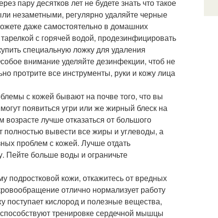
рез пару десятков лет не будете знать что такое
ыли незаметными, регулярно удаляйте черные
 можете даже самостоятельно в домашних
 тарелкой с горячей водой, продезинфицировать
 купить специальную ложку для удаления
Особое внимание уделяйте дезинфекции, чтоб не
ьно протрите все инструменты, руки и кожу лица
облемы с кожей бывают на почве того, что вы
 могут появиться угри или же жирный блеск на
м возрасте лучше отказаться от большого
т полностью вывести все жиры и углеводы, а
зных проблем с кожей. Лучше отдать
. Пейте больше воды и ограничьте
ему подростковой кожи, откажитесь от вредных
 кровообращение отлично нормализует работу
жу поступает кислород и полезные вещества,
е способствуют тренировке сердечной мышцы