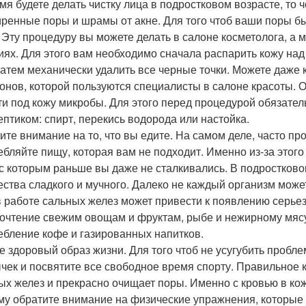
мя будете делать чистку лица в подростковом возрасте, то че
ренные поры и шрамы от акне. Для того чтоб ваши поры б
. Эту процедуру вы можете делать в салоне косметолога, а
иях. Для этого вам необходимо сначала распарить кожу над
 затем механически удалить все черные точки. Можете даже
онов, которой пользуются специалисты в салоне красоты. 
ти под кожу микробы. Для этого перед процедурой обязател
ептиком: спирт, перекись водорода или настойка.
ите внимание на то, что вы едите. На самом деле, часто пр
ебляйте пищу, которая вам не подходит. Именно из-за этого
 с которым раньше вы даже не сталкивались. В подростково
ества сладкого и мучного. Далеко не каждый организм може
в работе сальных желез может привести к появлению серье
очтение свежим овощам и фруктам, рыбе и нежирному мясу
ебление кофе и газированных напитков.
е здоровый образ жизни. Для того чтоб не усугубить пробл
чек и посвятите все свободное время спорту. Правильное
ых желез и прекрасно очищает поры. Именно с кровью в ко
му обратите внимание на физические упражнения, которы