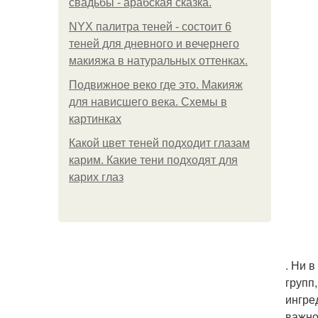
свадьбы - арабская сказка.
NYX палитра теней - состоит 6
теней для дневного и вечернего
макияжа в натуральных оттенках.
Подвижное веко где это. Макияж
для нависшего века. Схемы в
картинках
Какой цвет теней подходит глазам
карим. Какие тени подходят для
карих глаз
. Ни 
групп
ингре
важно