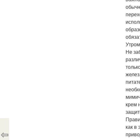
обычн
перех
испол
образ
обяза
Утром
Не за
разли
тольк
желез
питат
необх
мимич
крем 
защит
Прави
как в
⇦
приво