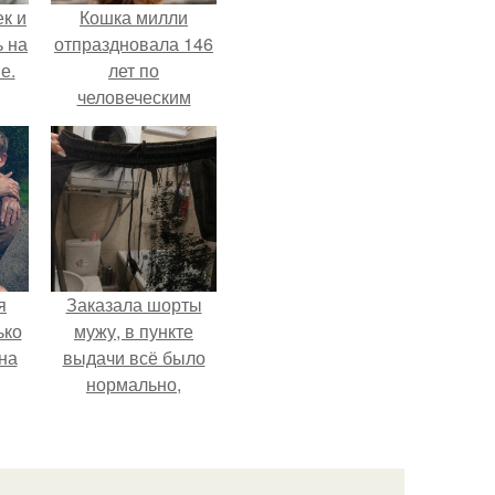
к и
Кошка милли
ь на
отпраздновала 146
е.
лет по
человеческим
Меркам и
претендует на
звание самой
старой в мире.
я
Заказала шорты
ько
мужу, в пункте
на
выдачи всё было
нормально,
примерил все
хорошо, ничего не
предвещало беды.