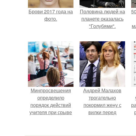
Брови 2017 года на
Половина людей на
5
фото.
планете оказалась
"Голубями".
м
Минпросвещения
Андрей Малахов
определило
трогательно
порядок действий
покормил жену с
р
учителя при срыве
вилки перед
урока.
камерой, вызвав
умиление у
поклонников.