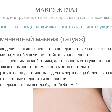
МАКИЯЖ ГЛАЗ
фото, инструкции, отзывы. как правильно сделать макияж д
новости
виды макияжа
цвет глаз
инструкци
манентный макияж (татуаж).
 введение красящих веществ в поверхностные слои кожи н
метра, что обеспечивает стойкость нанесенного.
ка к внешним воздействиям, длительность его существован
ощью перманентного макияжа можно не только.
ркнуть ваши достоинства, сделать черты лица более вырази
ь некоторые недостатки внешности.
в перманент: вы всегда будете "в Форме" - в.