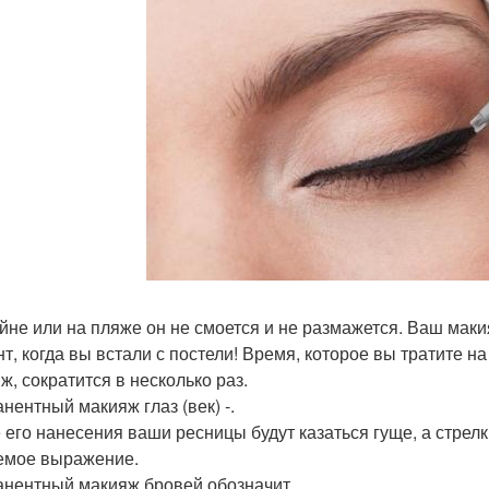
йне или на пляже он не смоется и не размажется. Ваш макия
т, когда вы встали с постели! Время, которое вы тратите н
ж, сократится в несколько раз.
нентный макияж глаз (век) -.
 его нанесения ваши ресницы будут казаться гуще, а стрелк
мое выражение.
нентный макияж бровей обозначит.