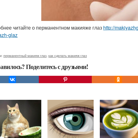
бнее читайте о перманентном макияже глаз
http://makiyazh
azh-glaz
и:
перманентный макияж глаз
,
как сделать макияж глаз
авилось? Поделитесь с друзьями!