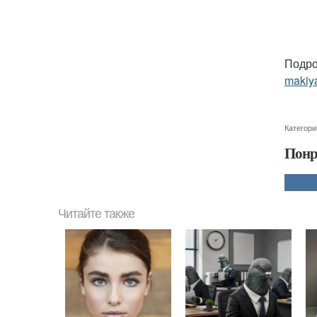
Подро
makiy
Категори
Понр
Читайте также