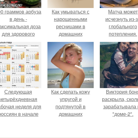
00 граммов арбуза
Как умываться с
Матча может
в день -
нарощенными
исчезнуть из-
аксимальная доза
ресницами в
глобального
для здорового
домашних
потепления.
взрослого,
условиях. Как
предупредили
правильно смыть
врачи.
макияж с
нарощенными
ресницами?
Следующая
Как сделать кожу
Виктория бон
четырёхдневная
упругой и
раскрыла, скол
абочая неделя для
подтянутой в
зарабатывала 
россиян в начале
домашних
"доме-2".
ноября наступит.
условиях?