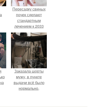
Пересадку свиных
за
почек сделают
стандартным
лечением к 2033
году в Японии.
я
Заказала шорты
ько
мужу, в пункте
на
выдачи всё было
нормально,
примерил все
хорошо, ничего не
предвещало беды.