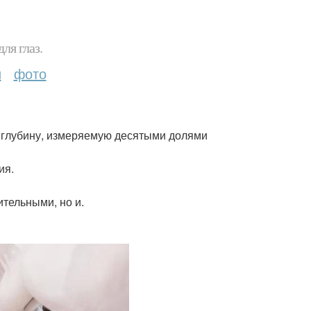
ля глаз.
и
фото
а глубину, измеряемую десятыми долями
ия.
тельными, но и.