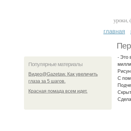
уроки, 
главная
Пер
- Это
милли
Популярные материалы
Рисун
Видео@Gazetaw. Как увеличить
С пом
глаза за 5 шагов.
Подче
Красная помада всем идет.
Скрыт
Сдела