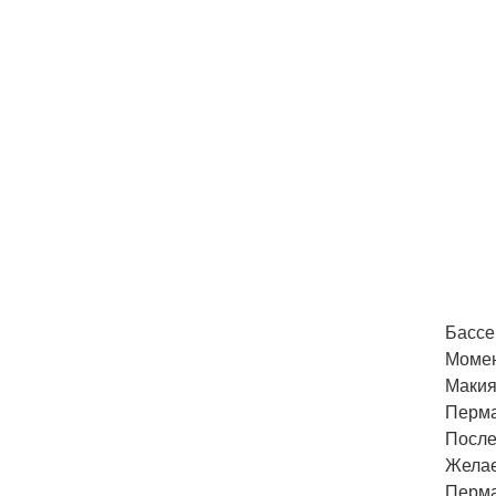
Бассе
Момен
Макия
Перма
После
Желае
Перма