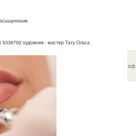
 насыщенным.
5 5336792 художник - мастер Тату Ольга.
⇨