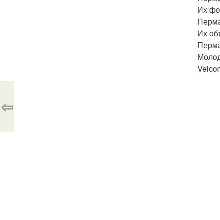
Их фор
Перма
Их об
Перма
Молод
Velco
⇦