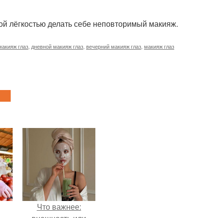
шой лёгкостью делать себе неповторимый макияж.
макияж глаз
,
дневной макияж глаз
,
вечерний макияж глаз
,
макияж глаз
Что важнее: