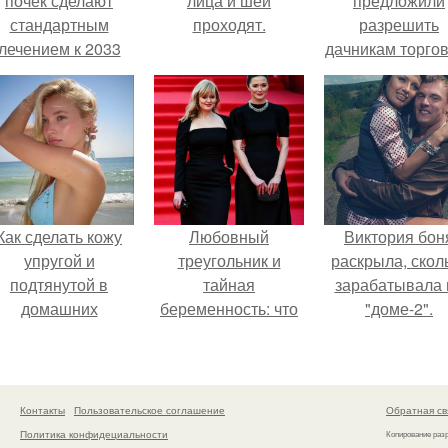
почек сделают
лица и шеи
предложили
стандартным
проходят.
разрешить
лечением к 2033
дачникам торго
году в Японии.
своей
сельхозпродукц
в людных мест
Как сделать кожу
Любовный
Виктория бон
упругой и
треугольник и
раскрыла, скол
подтянутой в
тайная
зарабатывала 
домашних
беременность: что
"доме-2".
условиях?
скрывает
наследница Никиты
Михалкова?
Контакты
Пользовательское соглашение
Обратная св
Политика конфидециальности
Копирование раз