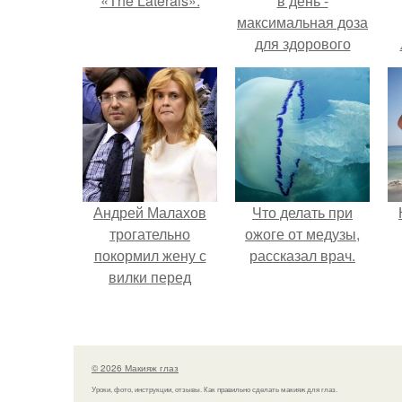
«The Laterals».
в день -
максимальная доза
для здорового
взрослого,
предупредили
врачи.
Андрей Малахов
Что делать при
трогательно
ожоге от медузы,
покормил жену с
рассказал врач.
вилки перед
камерой, вызвав
умиление у
поклонников.
© 2026 Макияж глаз
Уроки, фото, инструкции, отзывы. Как правильно сделать макияж для глаз.