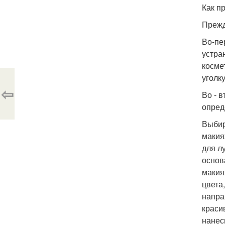
Как п
Прежд
Во-пе
устра
косме
уголк
⇦
Во - 
опред
Выбир
макия
для л
основ
макия
цвета
напра
краси
нанес