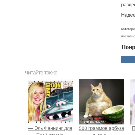
разде
Надее
Категори
поэтапн
Понр
Читайте также
— Эль Фаннинг для
500 граммов арбуза
П