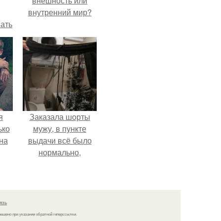
внешность или
внутренний мир?
вать
ией
ах.
я
Заказала шорты
ько
мужу, в пункте
на
выдачи всё было
нормально,
примерил все
хорошо, ничего не
предвещало беды.
язь
решено при указании обратной гиперссылки.