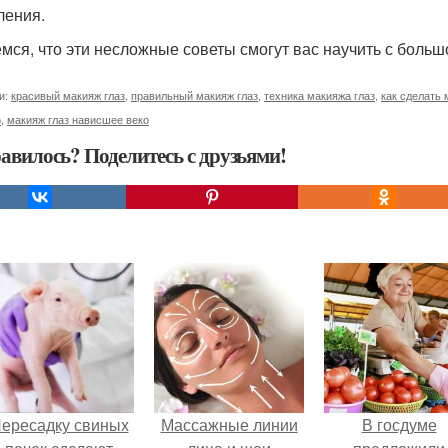
ления.
мся, что эти несложные советы смогут вас научить с боль
и:
красивый макияж глаз
,
правильный макияж глаз
,
техника макияжа глаз
,
как сделать 
о
,
макияж глаз нависшее веко
авилось? Поделитесь с друзьями!
ересадку свиных
Массажные линии
В госдуме