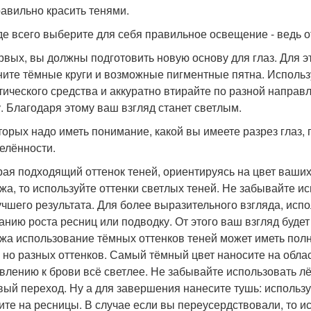
равильно красить тенями.
е всего выберите для себя правильное освещение - ведь от 
рвых, вы должны подготовить новую основу для глаз. Для 
ните тёмные круги и возможные пигментные пятна. Использ
тического средства и аккуратно втирайте по разной направ
у. Благодаря этому ваш взгляд станет светлым.
вторых надо иметь понимание, какой вы имеете разрез глаз,
елённости.
ая подходящий оттенок теней, ориентируясь на цвет ваших 
жа, то используйте оттенки светлых теней. Не забывайте и
учшего результата. Для более выразительного взгляда, исп
анию роста ресниц или подводку. От этого ваш взгляд буде
жа использование тёмных оттенков теней может иметь пол
, но разных оттенков. Самый тёмный цвет наносите на облас
влению к брови всё светлее. Не забывайте использовать лё
вый переход. Ну а для завершения нанесите тушь: использу
ите на ресницы. В случае если вы переусердствовали, то и