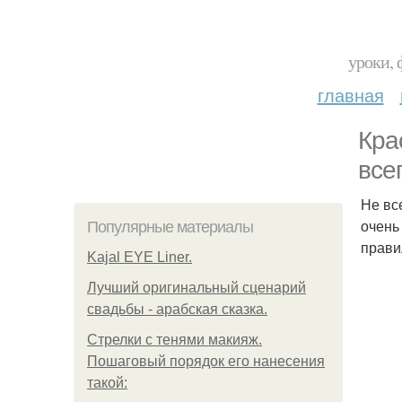
уроки, 
главная
Кра
все
Не вс
очень
Популярные материалы
прави
Kajal EYE Liner.
Лучший оригинальный сценарий
свадьбы - арабская сказка.
Стрелки с тенями макияж.
Пошаговый порядок его нанесения
такой: