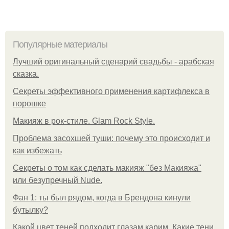
Популярные материалы
Лучший оригинальный сценарий свадьбы - арабская
сказка.
Секреты эффективного применения картифлекса в
порошке
Макияж в рок-стиле. Glam Rock Style.
Проблема засохшей туши: почему это происходит и
как избежать
Секреты о том как сделать макияж "без Макияжа"
или безупречный Nude.
Фан 1: ты был рядом, когда в Брендона кинули
бутылку?
Какой цвет теней подходит глазам карим. Какие тени