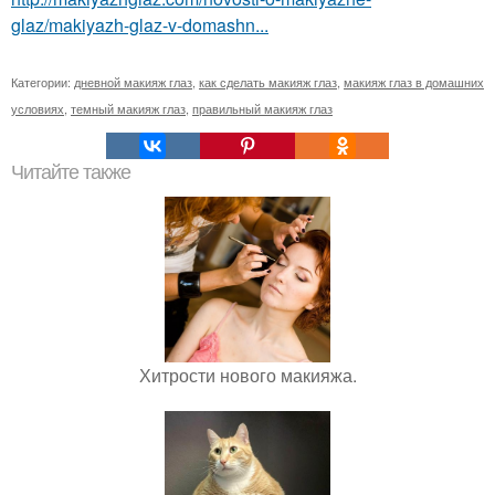
glaz/makiyazh-glaz-v-domashn...
Категории:
дневной макияж глаз
,
как сделать макияж глаз
,
макияж глаз в домашних
условиях
,
темный макияж глаз
,
правильный макияж глаз
Читайте также
Хитрости нового макияжа.