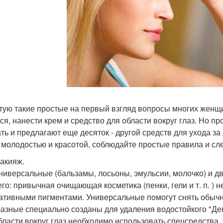
тую такие простые на первый взгляд вопросы многих женщин
ся, нанести крем и средство для области вокруг глаз. Но пр
ать и предлагают еще десяток - другой средств для ухода з
 молодостью и красотой, соблюдайте простые правила и сле
макияж.
универсальные (бальзамы, лосьоны, эмульсии, молочко) и д
его: привычная очищающая косметика (пенки, гели и т. п. ) 
ативными пигментами. Универсальные помогут снять обычн
азные специально созданы для удаления водостойкого "Дек
бласти вокруг глаз необходимо использовать спецсредства