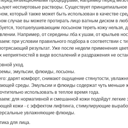
ьзуют неспиртовые растворы. Существует принципиально
ном, который также может быть использован в качестве сред
вом случае вы можете протирать лицо ватным диском в люб
буется, тоотшелушивающим лосьоном тереть кожу нельзя, 
влении. Например, от середины лба к ушам, от крыльев носа
аем: при условии правильного подбора в соответствии с т
потрясающий результат. Уже после недели применения цвет
х неприятностей в виде воспалений и раздражения не остан
овной уход.
кремы, эмульсии, флюиды, лосьоны.
его: дарят комфорт, снимают ощущение стянутости, увлажн
ающей среды. Эмульсии и флюиды содержат чуть меньше жи
очтительно использовать в теплое время года.
аем: для нормативной и смешанной кожи подойдут легкие
ющей кожи - с эффектом лифтинга, стимулирующие выработк
версальные увлажняющие флюиды.
тика для лица.