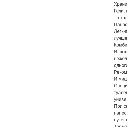
Храни
Гели,
- в х
Нанос
Легки
лучше
Комби
Испол
нежел
одног
Реком
И миц
Специ
туале
униве
При с
нанес
путеш
Терма