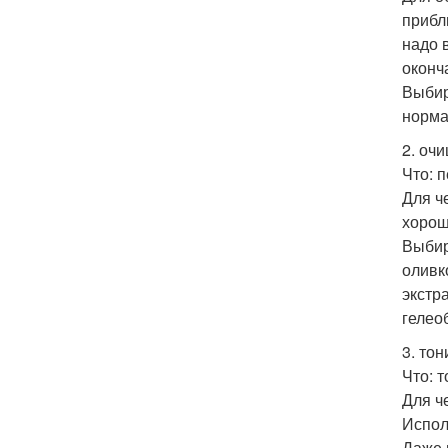
прибл
надо 
оконч
Выбир
норма
2. оч
Что: п
Для ч
хорош
Выбир
оливк
экстр
гелео
3. то
Что: 
Для ч
Испол
Даже 