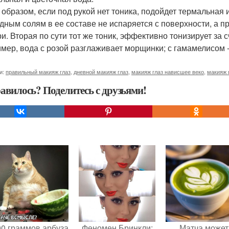
 образом, если под рукой нет тоника, подойдет термальная
дным солям в ее составе не испаряется с поверхности, а п
ри. Вторая по сути тот же тоник, эффективно тонизирует за 
мер, вода с розой разглаживает морщинки; с гамамелисом -
и:
правильный макияж глаз
,
дневной макияж глаз
,
макияж глаз нависшее веко
,
макияж 
авилось? Поделитесь с друзьями!
00 граммов арбуза
Феномен Бринкли:
Матча может