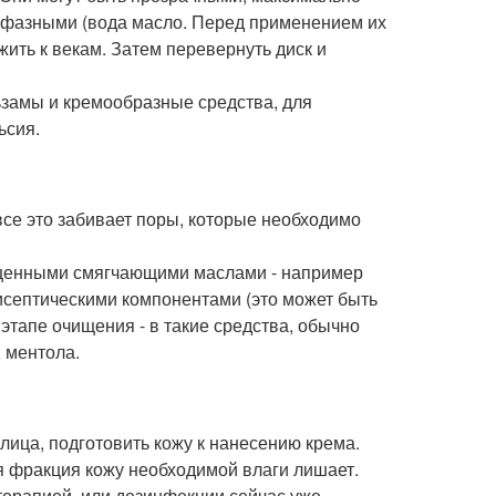
ухфазными (вода масло. Перед применением их
жить к векам. Затем перевернуть диск и
ьзамы и кремообразные средства, для
ьсия.
 все это забивает поры, которые необходимо
е ценными смягчающими маслами - например
исептическими компонентами (это может быть
этапе очищения - в такие средства, обычно
 ментола.
лица, подготовить кожу к нанесению крема.
я фракция кожу необходимой влаги лишает.
ерапией, или дезинфекции сейчас уже