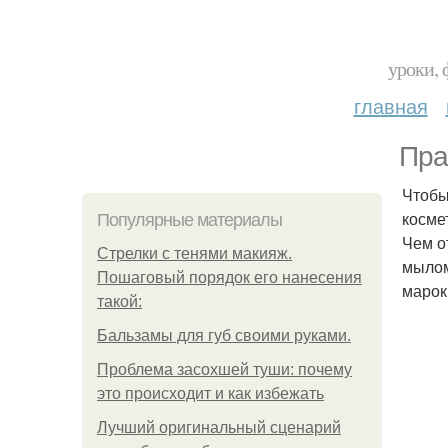
уроки, 
главная
Пра
Чтобы
косме
Популярные материалы
Чем о
Стрелки с тенями макияж.
мылом
Пошаговый порядок его нанесения
марок
такой:
Бальзамы для губ своими руками.
Проблема засохшей туши: почему
это происходит и как избежать
Лучший оригинальный сценарий