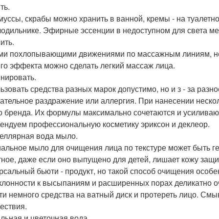
ть.
 муссы, скрабы можно хранить в ванной, кремы - на туалет
олодильнике. Эфирные эссенции в недоступном для света мес
ить.
ми похлопывающими движениями по массажным линиям, нес
го эффекта можно сделать легкий массаж лица.
нировать.
ьзовать средства разных марок допустимо, но и з - за разно
ательное раздражение или аллергия. При нанесении нескол
о бренда. Их формулы максимально сочетаются и усиливают
ендуем профессиональную косметику эриксон и деклеор.
еллярная вода мыло.
альное мыло для очищения лица по текстуре может быть г
тное, даже если оно выпущено для детей, лишает кожу защи
рсальный бьюти - продукт, но такой способ очищения особе
клонности к высыпаниям и расширенных порах деликатно оч
ти немного средства на ватный диск и протереть лицо. Смы
ествия.
льная и цветочная вода.