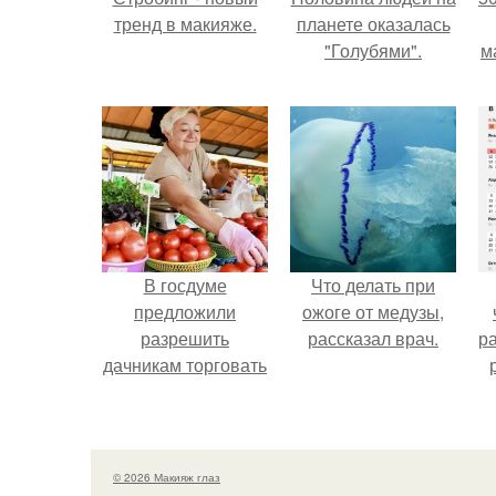
тренд в макияже.
планете оказалась
"Голубями".
м
В госдуме
Что делать при
предложили
ожоге от медузы,
разрешить
рассказал врач.
р
дачникам торговать
своей
сельхозпродукцией
в людных местах.
© 2026 Макияж глаз