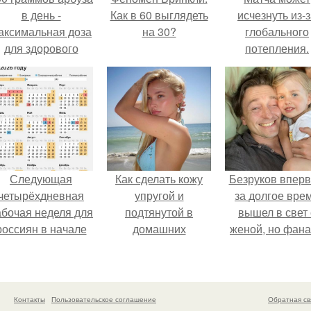
в день -
Как в 60 выглядеть
исчезнуть из-
аксимальная доза
на 30?
глобального
для здорового
потепления.
взрослого,
предупредили
врачи.
Следующая
Как сделать кожу
Безруков впер
четырёхдневная
упругой и
за долгое вре
абочая неделя для
подтянутой в
вышел в свет 
россиян в начале
домашних
женой, но фан
ноября наступит.
условиях?
не оценили
скромную крас
Анны: "какая о
скучная.
Контакты
Пользовательское соглашение
Обратная св