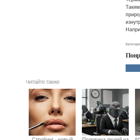
Таким
приро
изнут
Напри
Категори
Понр
Читайте также
Стробинг - новый
Половина людей на
5