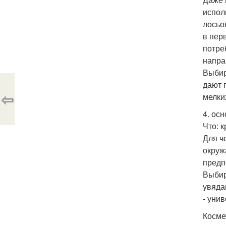
испол
лосьо
в пер
потре
напра
Выбир
дают 
⇦
мелки
4. осн
Что: 
Для ч
окруж
предп
Выбир
увяда
- уни
Косме