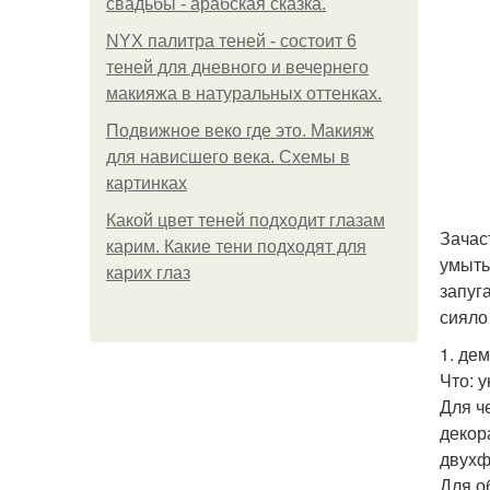
свадьбы - арабская сказка.
NYX палитра теней - состоит 6
теней для дневного и вечернего
макияжа в натуральных оттенках.
Подвижное веко где это. Макияж
для нависшего века. Схемы в
картинках
Какой цвет теней подходит глазам
Зачас
карим. Какие тени подходят для
умыть
карих глаз
запуг
сияло
1. де
Что: 
Для ч
декор
двухф
Для о