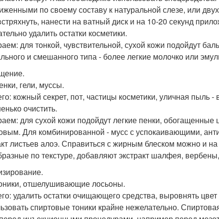
иженными по своему составу к натуральной слезе, или дв
встряхнуть, нанести на ватный диск и на 10-20 секунд прило
ательно удалить остатки косметики.
аем: для тонкой, чувствительной, сухой кожи подойдут бал
льного и смешанного типа - более легкие молочко или эмул
ищение.
енки, гели, муссы.
его: кожный секрет, пот, частицы косметики, уличная пыль -
енько очистить.
аем: для сухой кожи подойдут легкие пенки, обогащенны
овым. Для комбинированной - мусс с успокаивающими, ант
акт листьев алоэ. Справиться с жирным блеском можно и на 
бразные по текстуре, добавляют экстракт шалфея, вербены,
низирование.
тоники, отшелушивающие лосьоны.
его: удалить остатки очищающего средства, выровнять цвет 
ьзовать спиртовые тоники крайне нежелательно. Спиртова
перед инъекционными процедурами, например перед мезот