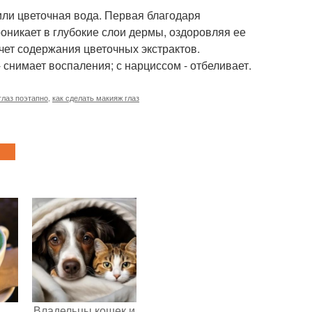
 или цветочная вода. Первая благодаря
роникает в глубокие слои дермы, оздоровляя ее
счет содержания цветочных экстрактов.
 снимает воспаления; с нарциссом - отбеливает.
глаз поэтапно
,
как сделать макияж глаз
Владельцы кошек и