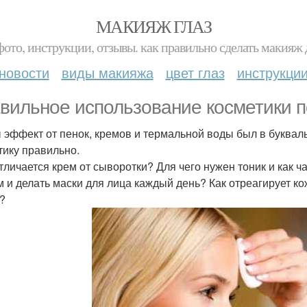
МАКИЯЖ ГЛАЗ
фото, инструкции, отзывы. как правильно сделать макияж д
новости
виды макияжа
цвет глаз
инструкци
вильное использование косметики по
 эффект от пенок, кремов и термальной воды был в буквал
тику правильно.
тличается крем от сыворотки? Для чего нужен тоник и как 
 и делать маски для лица каждый день? Как отреагирует к
?