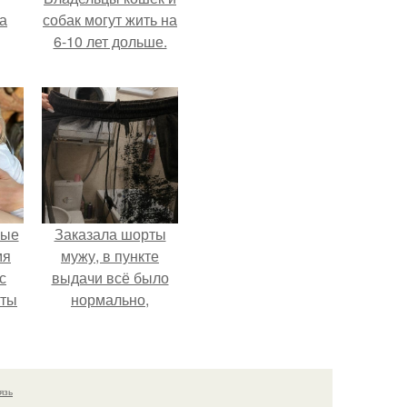
за
собак могут жить на
6-10 лет дольше.
вые
Заказала шорты
мя
мужу, в пункте
с
выдачи всё было
аты
нормально,
примерил все
оту
хорошо, ничего не
на
предвещало беды.
язь