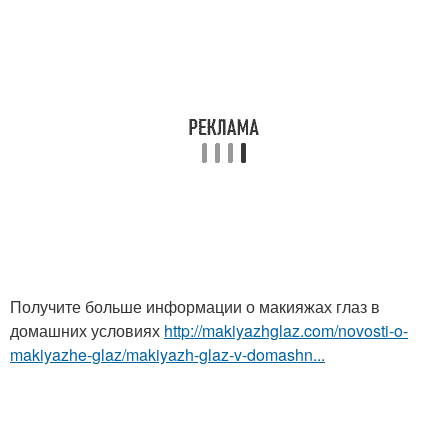
Получите больше информации о макияжах глаз в
домашних условиях
http://makiyazhglaz.com/novosti-o-
makiyazhe-glaz/makiyazh-glaz-v-domashn...