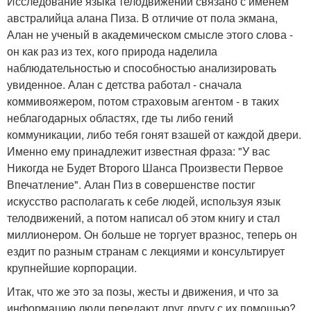
Исследование языка телодвижений связано с именем
австралийца алана Пиза. В отличие от пола экмана,
Алан не ученый в академическом смысле этого слова -
он как раз из тех, кого природа наделила
наблюдательностью и способностью анализировать
увиденное. Алан с детства работал - сначала
коммивояжером, потом страховым агентом - в таких
неблагодарных областях, где ты либо гений
коммуникации, либо тебя гонят взашей от каждой двери.
Именно ему принадлежит известная фраза: "У вас
Никогда не Будет Второго Шанса Произвести Первое
Впечатление". Алан Пиз в совершенстве постиг
искусство располагать к себе людей, используя язык
телодвижений, а потом написал об этом книгу и стал
миллионером. Он больше не торгует вразнос, теперь он
ездит по разным странам с лекциями и консультирует
крупнейшие корпорации.
Итак, что же это за позы, жесты и движения, и что за
информацию люди передают друг другу с их помощью?