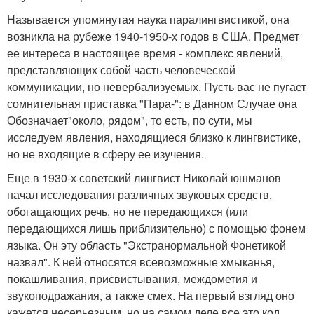
Называется упомянутая наука паралингвистикой, она
возникла на рубеже 1940-1950-х годов в США. Предмет
ее интереса в настоящее время - комплекс явлений,
представляющих собой часть человеческой
коммуникации, но невербализуемых. Пусть вас не пугает
сомнительная приставка "Пара-": в Данном Случае она
Обозначает"около, рядом", то есть, по сути, мы
исследуем явления, находящиеся близко к лингвистике,
но не входящие в сферу ее изучения.
Еще в 1930-х советский лингвист Николай юшманов
начал исследования различных звуковых средств,
обогащающих речь, но не передающихся (или
передающихся лишь приблизительно) с помощью фонем
языка. Он эту область "Экстранормальной Фонетикой
назвал". К ней относятся всевозможные хмыканья,
покашливания, присвистывания, междометия и
звукоподражания, а также смех. На первый взгляд оно
кажется несерьезным, но на самом деле все это код,