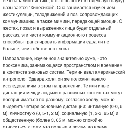
ее к паралингвистике, кто-то выносит в отдельную науку)
называется "Кинесикой". Она занимается изучением
жестикуляции, телодвижений и поз, сопровождающих
коммуникацию, а также мимики, передающей эмоции. О
жестах, позах и выражениях лица будет отдельный
рассказ, эти части коммуникационного процесса
способны транслировать информации едва ли не
больше, чем собственно слова.
Направление, изученное значительно хуже, - это
проксемика, занимающаяся пространством и временем
в контексте знаковых систем. Термин ввел американский
антрополог Эдвард холл, он же положил начало
исследованиям в этом направлении. Те или иные
дистанции между людьми в различных контекстах могут
восприниматься по-разному; согласно холлу, можно
выделить четыре основные дистанции: интимную (0-0, 5
м), личностную (0, 5-1, 2 м), социальную (1, 2-3, 65 м) и
общественную (более 3, 65 м. можно спокойно
относиться к тому, что родные и друзья во время