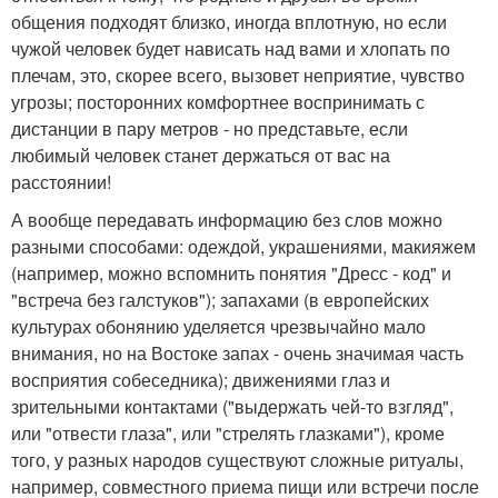
общения подходят близко, иногда вплотную, но если
чужой человек будет нависать над вами и хлопать по
плечам, это, скорее всего, вызовет неприятие, чувство
угрозы; посторонних комфортнее воспринимать с
дистанции в пару метров - но представьте, если
любимый человек станет держаться от вас на
расстоянии!
А вообще передавать информацию без слов можно
разными способами: одеждой, украшениями, макияжем
(например, можно вспомнить понятия "Дресс - код" и
"встреча без галстуков"); запахами (в европейских
культурах обонянию уделяется чрезвычайно мало
внимания, но на Востоке запах - очень значимая часть
восприятия собеседника); движениями глаз и
зрительными контактами ("выдержать чей-то взгляд",
или "отвести глаза", или "стрелять глазками"), кроме
того, у разных народов существуют сложные ритуалы,
например, совместного приема пищи или встречи после