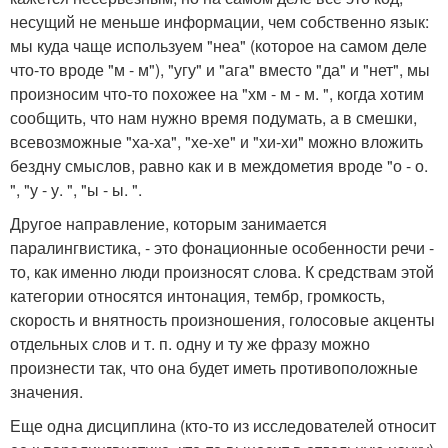
несущий не меньше информации, чем собственно язык:
мы куда чаще используем "неа" (которое на самом деле
что-то вроде "м - м"), "угу" и "ага" вместо "да" и "нет", мы
произносим что-то похожее на "хм - м - м. ", когда хотим
сообщить, что нам нужно время подумать, а в смешки,
всевозможные "ха-ха", "хе-хе" и "хи-хи" можно вложить
бездну смыслов, равно как и в междометия вроде "о - о.
", "у - у. ", "ы - ы. ".
Другое направление, которым занимается
паралингвистика, - это фонационные особенности речи -
то, как именно люди произносят слова. К средствам этой
категории относятся интонация, тембр, громкость,
скорость и внятность произношения, голосовые акценты
отдельных слов и т. п. одну и ту же фразу можно
произнести так, что она будет иметь противоположные
значения.
Еще одна дисциплина (кто-то из исследователей относит