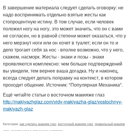
В завершение материала следует сделать оговорку: не
надо воспринимать отдельно взятые жесты как
стопроцентную истину. В том случае, если человек
положил ногу на ногу, это может значить, что он с вами
не согласен, но в равной степени может оказаться, что у
него мерзнут ноги или он хочет в туалет; если он то и
дело трогает себя за нос - вполне возможно, что у него,
скажем, насморк. Жесты - знаки и позы - знаки
проявляются комплексно: чем больше подтверждений
вы увидели, тем вернее ваша догадка. Ну и наконец,
всегда следует делать поправку на контекст, в котором
проходит общение. Источник: "Популярная Механика".
Ещё читайте статьи о восточном макияже глаз
http://makiyazhglaz.com/vidy-makiyazha-glaz/vostochnyy-
makiyazh-glaz
Категории:
как сделать макияж глаз
,
восточный макияж глаз
,
правильный макияж
глаз
,
макияж глаз в домашних условиях