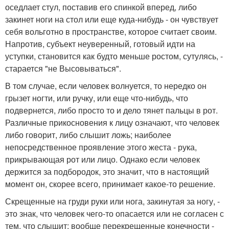
оседлает стул, поставив его спинкой вперед, либо
закинет ноги на стол или еще куда-нибудь - он чувствует
себя вольготно в пространстве, которое считает своим.
Напротив, субъект неуверенный, готовый идти на
уступки, становится как будто меньше ростом, сутулясь, -
старается "не Высовываться".
В том случае, если человек волнуется, то нередко он
грызет ногти, или ручку, или еще что-нибудь, что
подвернется, либо просто то и дело тянет пальцы в рот.
Различные прикосновения к лицу означают, что человек
либо говорит, либо слышит ложь; наиболее
непосредственное проявление этого жеста - рука,
прикрывающая рот или лицо. Однако если человек
держится за подбородок, это значит, что в настоящий
момент он, скорее всего, принимает какое-то решение.
Скрещенные на груди руки или нога, закинутая за ногу, -
это знак, что человек чего-то опасается или не согласен с
тем, что слышит; вообще перекрещенные конечности -