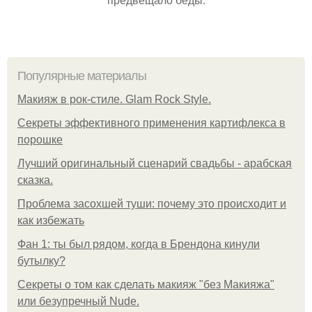
Популярные материалы
Макияж в рок-стиле. Glam Rock Style.
Секреты эффективного применения картифлекса в
порошке
Лучший оригинальный сценарий свадьбы - арабская
сказка.
Проблема засохшей туши: почему это происходит и
как избежать
Фан 1: ты был рядом, когда в Брендона кинули
бутылку?
Секреты о том как сделать макияж "без Макияжа"
или безупречный Nude.