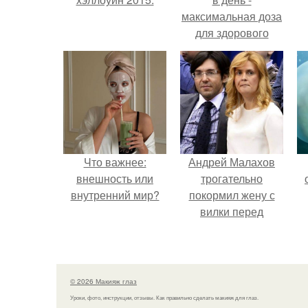
максимальная доза
для здорового
взрослого,
предупредили
врачи.
Что важнее:
Андрей Малахов
внешность или
трогательно
внутренний мир?
покормил жену с
вилки перед
камерой, вызвав
умиление у
поклонников.
© 2026 Макияж глаз
Уроки, фото, инструкции, отзывы. Как правильно сделать макияж для глаз.