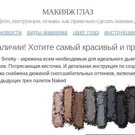
МАКИЯЖ ГЛАЗ
фото, инструкции, отзывы. как правильно сделать макияж д
новости
виды макияжа
цвет глаз
инструкци
аличии! Хотите самый красивый и п
 Smoky - заряжена всем необходимым для идеального дымч
ков. Потрясающая кисточка. И детальная инструкция по соз
ка снабжена дюжиной сногсшибательных оттенков, включая
едыдущих трех палеток Naked