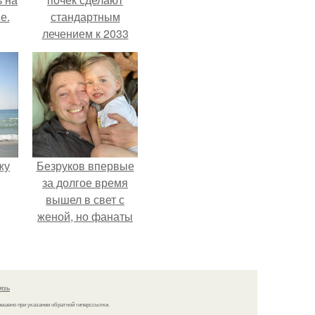
е.
стандартным
лечением к 2033
году в Японии.
жу
Безруков впервые
за долгое время
вышел в свет с
женой, но фанаты
не оценили
скромную красоту
Анны: "какая она
скучная.
язь
решено при указании обратной гиперссылки.