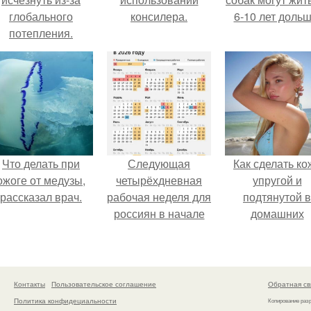
глобального
консилера.
6-10 лет дольш
потепления.
Что делать при
Следующая
Как сделать ко
ожоге от медузы,
четырёхдневная
упругой и
рассказал врач.
рабочая неделя для
подтянутой в
россиян в начале
домашних
ноября наступит.
условиях?
Контакты
Пользовательское соглашение
Обратная св
Политика конфидециальности
Копирование раз