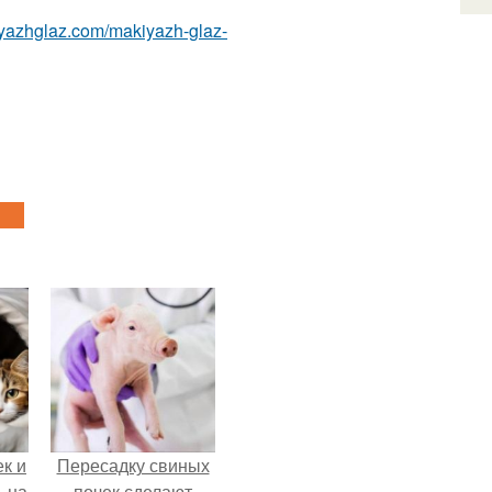
iyazhglaz.com/makiyazh-glaz-
к и
Пересадку свиных
ь на
почек сделают