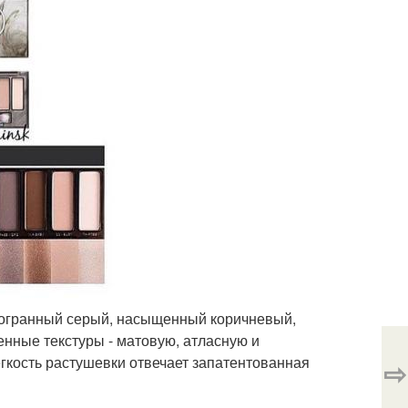
огогранный серый, насыщенный коричневый,
нные текстуры - матовую, атласную и
егкость растушевки отвечает запатентованная
⇨