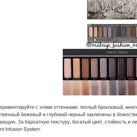
периментируйте с этими оттенками: теплый бронзовый, мн
твенный бежевый и глубокий черный заключены в божестве
ающую. За бархатную текстуру, богатый цвет, стойкость и л
t Infusion System.