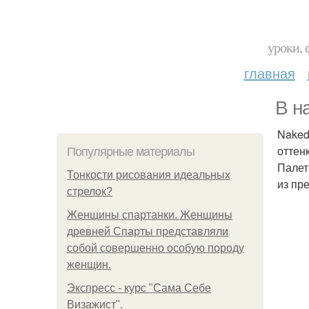
уроки, 
главная
В н
Naked
оттен
Популярные материалы
Палет
Тонкости рисования идеальных
из пр
стрелок?
Женщины спартанки. Женщины
древней Спарты представляли
собой совершенно особую породу
женщин.
Экспресс - курс "Сама Себе
Визажист".