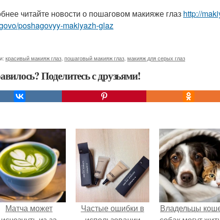
бнее читайте новости о пошаговом макияже глаз
http://mak
govo/poshagovyy-makiyazh-glaz
и:
красивый макияж глаз
,
пошаговый макияж глаз
,
макияж для серых глаз
авилось? Поделитесь с друзьями!
Матча может
Частые ошибки в
Владельцы коше
исчезнуть из-за
использовании
собак могут жит