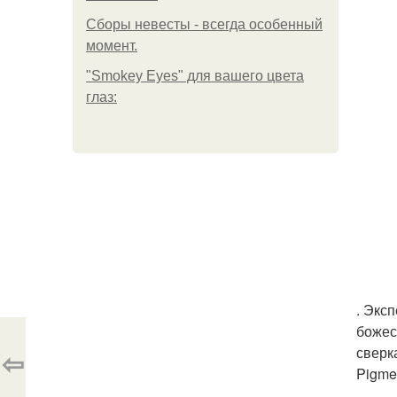
Сборы невесты - всегда особенный
момент.
"Smokey Eyes" для вашего цвета
глаз:
. Экс
божес
сверк
⇦
Pigmen