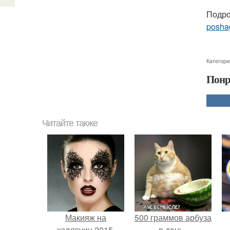
Подро
posha
Категори
Понр
Читайте также
Макияж на
500 граммов арбуза
хэллоуин 2015.
в день -