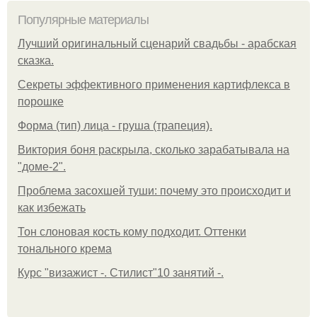
Популярные материалы
Лучший оригинальный сценарий свадьбы - арабская
сказка.
Секреты эффективного применения картифлекса в
порошке
Форма (тип) лица - груша (трапеция).
Виктория боня раскрыла, сколько зарабатывала на
"доме-2".
Проблема засохшей туши: почему это происходит и
как избежать
Тон слоновая кость кому подходит. Оттенки
тонального крема
Курс "визажист -. Стилист"10 занятий -.