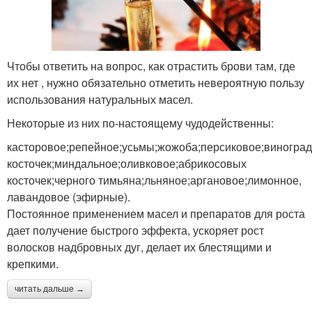
Чтобы ответить на вопрос, как отрастить брови там, где
их нет , нужно обязательно отметить невероятную пользу
использования натуральных масел.
Некоторые из них по-настоящему чудодейственны:
касторовое;репейное;усьмы;жожоба;персиковое;виногра
косточек;миндальное;оливковое;абрикосовых
косточек;черного тимьяна;льняное;аргановое;лимонное,
лавандовое (эфирные).
Постоянное применением масел и препаратов для роста
дает получение быстрого эффекта, ускоряет рост
волосков надбровных дуг, делает их блестящими и
крепкими.
читать дальше →