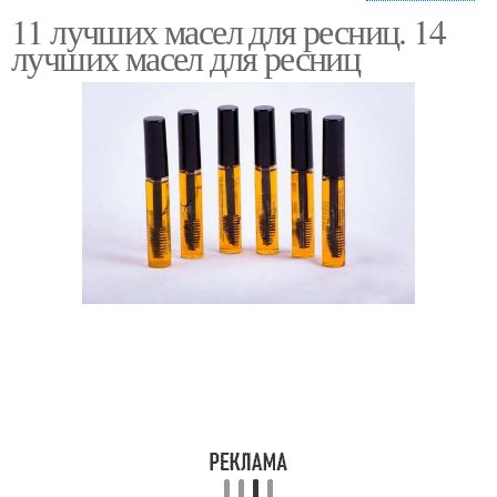
11 лучших масел для ресниц. 14
Масла для стимуляции
Репейное масло
лучших масел для ресниц
Масло для длинных
Брови в аптеке
ресниц
Густые брови
Базовые масла
Масла для роста
Натуральные брови