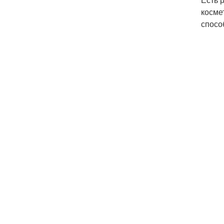
косме
спосо