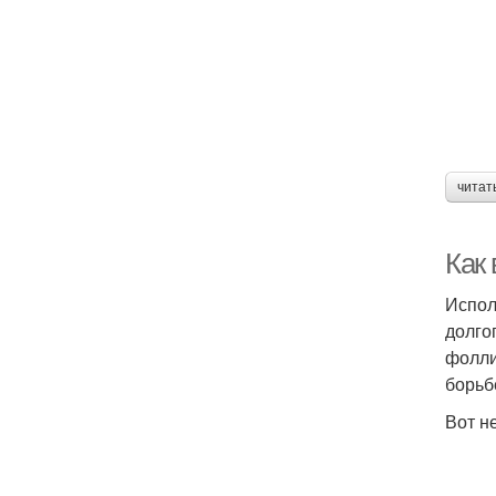
читат
Как 
Испол
долго
фолли
борьбе
Вот н