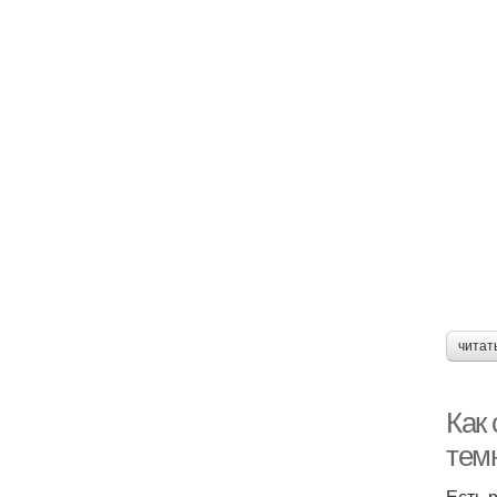
читат
Как 
тем
Есть 