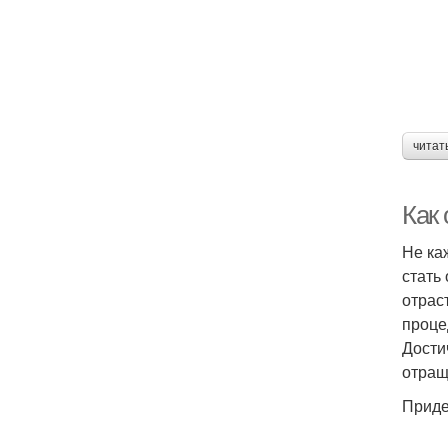
читат
Как 
Не ка
стать
отрас
проце
Дости
отращ
Приде