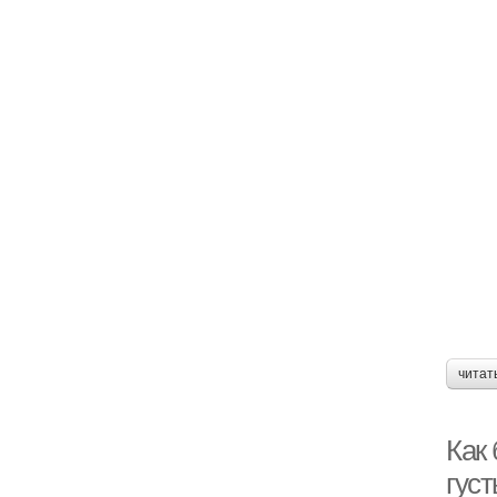
читат
Как
гус