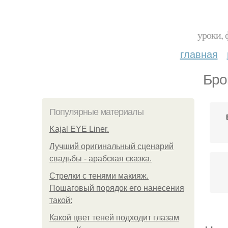
уроки, 
главная
Бро
Популярные материалы
Kajal EYE Liner.
Лучший оригинальный сценарий
свадьбы - арабская сказка.
Стрелки с тенями макияж.
Пошаговый порядок его нанесения
такой:
Какой цвет теней подходит глазам