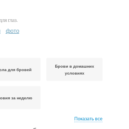
ля глаз.
и
фото
Брови в домашних
сла для бровей
условиях
овия за неделю
Показать все