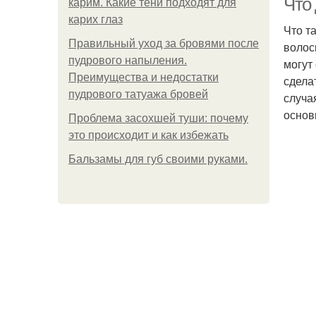
Что
карим. Какие тени подходят для
карих глаз
Что т
Правильный уход за бровями после
волос
пудрового напыления.
могут
Преимущества и недостатки
сдела
пудрового татуажа бровей
случа
основ
Проблема засохшей туши: почему
это происходит и как избежать
Бальзамы для губ своими руками.