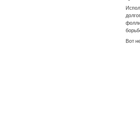
Испол
долго
фолли
борьбе
Вот н