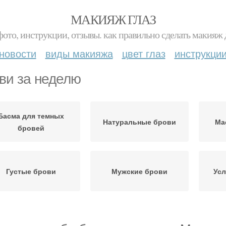
МАКИЯЖ ГЛАЗ
фото, инструкции, отзывы. как правильно сделать макияж д
новости
виды макияжа
цвет глаз
инструкци
ви за неделю
Басма для темных
Натуральные брови
Ма
бровей
Густые брови
Мужские брови
Усл