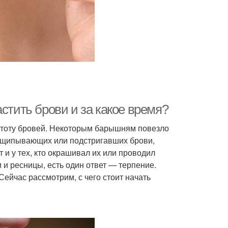
стить брови и за какое время?
стоту бровей. Некоторым барышням повезло
выщипывающих или подстригавших брови,
 и у тех, кто окрашивал их или проводил
и и ресницы, есть один ответ — терпение.
ейчас рассмотрим, с чего стоит начать