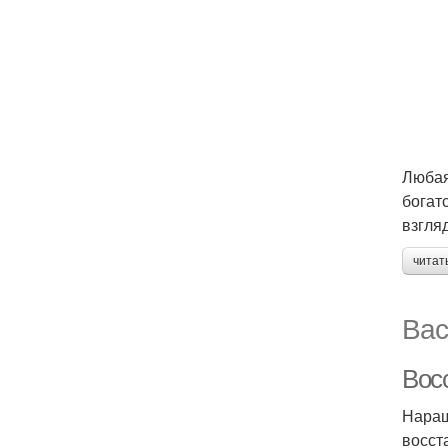
Любая
богат
взгля
читат
Вас
Вос
Наращ
восст