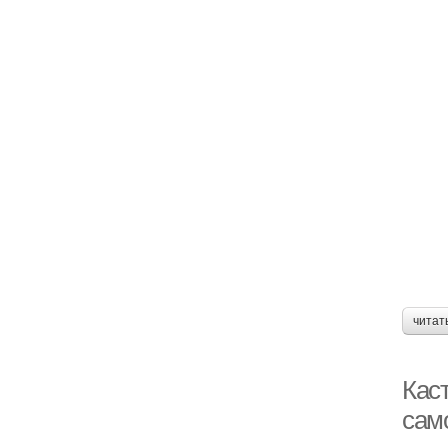
читат
Кас
сам