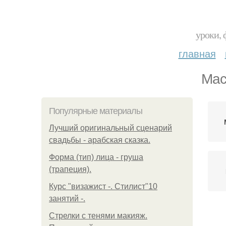
уроки, 
главная
Мас
Популярные материалы
Лучший оригинальный сценарий
свадьбы - арабская сказка.
Форма (тип) лица - груша
(трапеция).
Курс "визажист -. Стилист"10
занятий -.
Стрелки с тенями макияж.