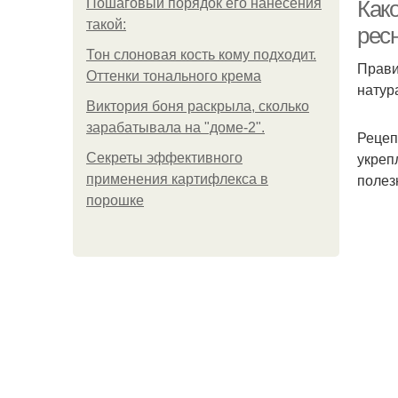
Пошаговый порядок его нанесения
Како
такой:
рес
Тон слоновая кость кому подходит.
Прави
Оттенки тонального крема
натур
Виктория боня раскрыла, сколько
зарабатывала на "доме-2".
Рецеп
укреп
Секреты эффективного
полез
применения картифлекса в
порошке