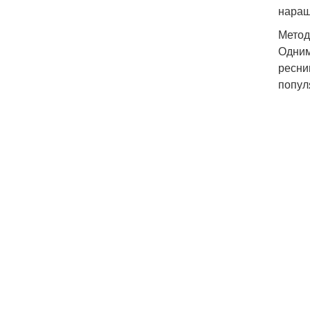
наращ
Метод
Одним
ресни
попул