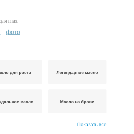
ля глаз.
и
фото
сло для роста
Легендарное масло
ндальное масло
Масло на брови
Показать все
сторовые масла