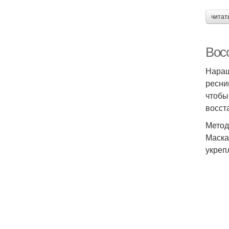
читат
Вос
Наращ
ресни
чтобы
восст
Метод
Маска
укреп