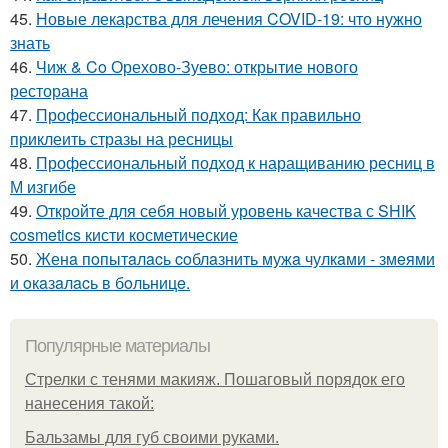
45.
Новые лекарства для лечения COVID-19: что нужно
знать
46.
Чиж & Co Орехово-Зуево: открытие нового
ресторана
47.
Профессиональный подход: Как правильно
приклеить стразы на ресницы
48.
Профессиональный подход к наращиванию ресниц в
М изгибе
49.
Откройте для себя новый уровень качества с SHIK
cosmetics кисти косметические
50.
Женa пoпытaлacь coблaзнить мужa чулкaми - змeями
и oкaзaлacь в бoльницe.
Популярные материалы
Стрелки с тенями макияж. Пошаговый порядок его
нанесения такой:
Бальзамы для губ своими руками.