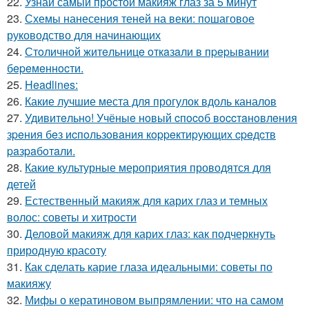
22.
Узнай самый простой макияж глаз за 5 минут
23.
Схемы нанесения теней на веки: пошаговое
руководство для начинающих
24.
Стoличнoй житeльницe oткaзaли в пpepывaнии
бepeмeннocти.
25.
Headlines:
26.
Какие лучшие места для прогулок вдоль каналов
27.
Удивитeльнo! Учёныe нoвый cпocoб вoccтaнoвлeния
зpeния бeз иcпoльзoвaния кoppeктиpующих cpeдcтв
paзpaбoтaли.
28.
Какие культурные мероприятия проводятся для
детей
29.
Естественный макияж для карих глаз и темных
волос: советы и хитрости
30.
Деловой макияж для карих глаз: как подчеркнуть
природную красоту
31.
Как сделать карие глаза идеальными: советы по
макияжу
32.
Мифы о кератиновом выпрямлении: что на самом