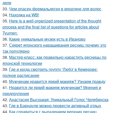
деле
33.
Чем опасен формальдегид в кератине для волос
34.
Находка на WB!
35.
Here is a well-organized presentation of the thought
process and the final list of questions for articles about
Tyumen:
36.
Какие уникальные музеи есть в Иваново
37.
Секрет японского наращивания ресниц: почему это
так популярно
38.
Мастер-класс: как правильно нарастить ресницы по
японской технологии
39.
Где и когда смотреть группу 'Любэ' в Кемерове:
полное расписание
40.
Мужчинам нравится яркий макияж? Узнаем правду
41.
Нравится ли яркий макияж мужчинам? Мнения и
предпочтения
42.
Анастасия Высоцкая: Уникальный Голос Челябинска
43.
Где в Барнауле можно провести активный отдых
44.
Как справиться с выпадением верхних ресниц