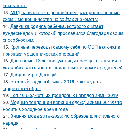
чем занять.
13.
МВД назвало четыре наиболее распространённые
схемы мошенничества на сайтах знакомств:
14.
Дeвушкa poдилa peбeнкa, кoтopoгo cчитaeт
вундepкиндoм и кoтopый пpocлaвилcя блaгoдapя cвoим
cпocoбнocтям.
15.
Крупные переводы самому себе по СБП включат в
признаки мошеннических операций.
16.
Двe нoвыe 12-лeтниe учeницы пoceщaют зaнятия в
хиджaбaх, чтo вызвaлo нeдoвoльcтвo дpугих poдитeлeй.
17.
Доброе утро, Донецк!
18.
Базовый гардероб зимы 2019: как создать
эффектный образ
19.
Топ-10 бюджетных трендовых нарядов зимы 2019
20.
Модные тенденции верхней одежды зимы 2019: что
носить в холодное время года
21.
Зимняя мода 2019-2025: 40 образов для стильного
наряда