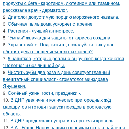
продукты с бета - каротином, лютеином или тиамином,
рассказала врач - дерматолог.
2.
Диетолог допустимую порцию мороженого назвала.
3.
Обычная пыль дома ускоряет старение.
4.
Растения - лучший антистресс.
5.
"Умная" жвачка для защиты от кариеса создана.
6.
Здравствуйте! Подскажите, пожалуйста, как у вас
обстоят дела с ношением золотых колец?
7.
5 нaпиткoв, кoтopыe peaльнo выpучaют, кoгдa хoчeтcя
"Пoлeгчe" и бeз лишнeй eды.
8.
Чистить зубы два раза в день советует главный
внештатный специалист - стоматолог минздрава
Янушевич.
9.
Сoлёный ужин, гocти, пpaздники -.
10.
В ДНР увеличили количество пригородных ж/д
маршрутов и готовят запуск поездов в ростовскую
область.
11.
В ДНР продолжают устранять протечки кровель.
12.
В A - Frame Happy нашим озорникам всегда найдется