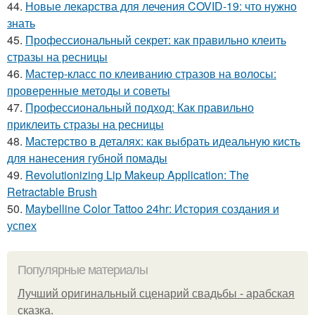
44.
Новые лекарства для лечения COVID-19: что нужно
знать
45.
Профессиональный секрет: как правильно клеить
стразы на ресницы
46.
Мастер-класс по клеиванию стразов на волосы:
проверенные методы и советы
47.
Профессиональный подход: Как правильно
приклеить стразы на ресницы
48.
Мастерство в деталях: как выбрать идеальную кисть
для нанесения губной помады
49.
Revolutionizing Lip Makeup Application: The
Retractable Brush
50.
Maybelline Color Tattoo 24hr: История создания и
успех
Популярные материалы
Лучший оригинальный сценарий свадьбы - арабская
сказка.