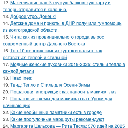
12.
Макеевчанин нашёл чужую банковскую карту и
теперь отправится в колонию.
13.
Доброе утро, Донецк!
14.
Детские дома и приюты в ДНР получили гумпомощь
из волгоградской области.
15.
Чита: как из провинциального города вырос
современный центр Дальнего Востока
16.
Топ-10 женских зимних курток и пальто: как
оставаться теплой и стильной
17.
Модные женские пуховики 2019-2025: стиль и тепло в
каждой детали
18.
Headlines:
19.
Твид: Тепло и Стиль для Осени-Зимы
20.
Пошаговая инструкция: как наносить макияж глаз
21.
Пошаговые схемы для макияжа глаз: Уроки для
начинающих
22.
Какие необычные памятники есть в городе
23.
Какие прогулочные маршруты рекомендуют
24.
Маргарита Цельсова — Рита Тесла: 370 идей на 2025