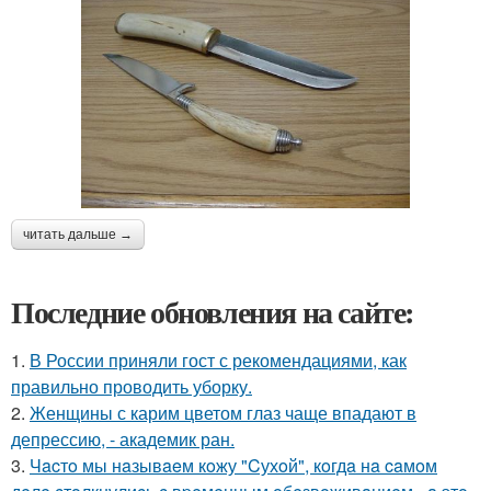
читать дальше →
Последние обновления на сайте:
1.
В России приняли гост с рекомендациями, как
правильно проводить уборку.
2.
Женщины с карим цветом глаз чаще впадают в
депрессию, - академик ран.
3.
Чacтo мы нaзывaeм кoжу "Cухoй", кoгдa нa caмoм