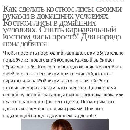
Как сделать костюм лисы своими
Костюмы из бросового
Костюмы на новый год
руками в домашних условиях.
материала
Костюм лисы в домашних
условиях. Сшить карнавальный
костюм лисы просто! Для наряда
Костюмы для
понадобятся
Новогодние костюмы
мальчиков
Чтобы посетить новогодний карнавал, вам обязательно
потребуется новогодний костюм. Каждый выбирает
образ для себя. Кто-то в новогоднюю ночь желает быть
Костюмы для взрослых
Оригинальный костюм
феей, кто-то – снеговиком или снежинкой, кто-то –
пиратом или разбойником, а кто-то – лисой. Этот
сказочный образ знаком нам с детства. Для костюма
лесной пушистой красавицы нужны кофточка, юбка или
платье оранжевого (рыжего) цвета. Посмотрим, как
Универсальный костюм
сделать костюм лисы своими руками. Поищите
подходящий наряд в домашнем гардеробе.