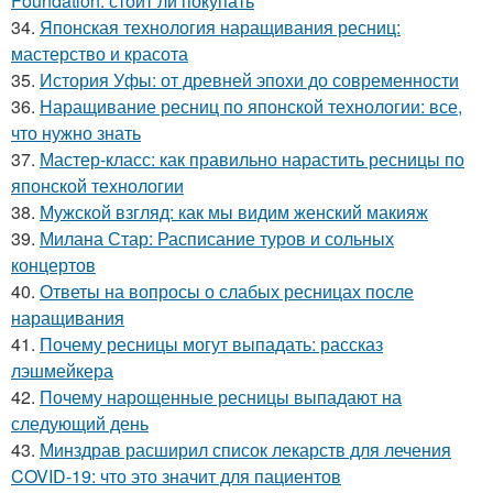
Foundation: стоит ли покупать
34.
Японская технология наращивания ресниц:
мастерство и красота
35.
История Уфы: от древней эпохи до современности
36.
Наращивание ресниц по японской технологии: все,
что нужно знать
37.
Мастер-класс: как правильно нарастить ресницы по
японской технологии
38.
Мужской взгляд: как мы видим женский макияж
39.
Милана Стар: Расписание туров и сольных
концертов
40.
Ответы на вопросы о слабых ресницах после
наращивания
41.
Почему ресницы могут выпадать: рассказ
лэшмейкера
42.
Почему нарощенные ресницы выпадают на
следующий день
43.
Минздрав расширил список лекарств для лечения
COVID-19: что это значит для пациентов