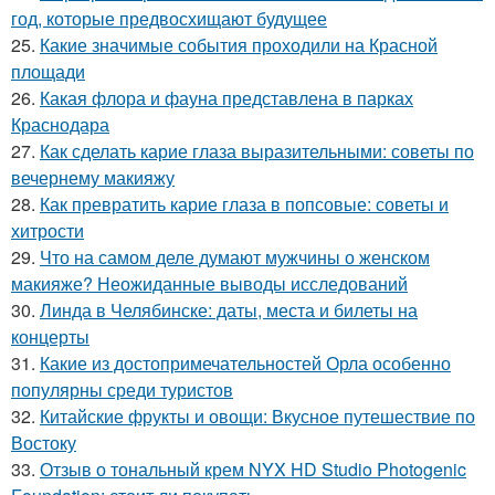
год, которые предвосхищают будущее
25.
Какие значимые события проходили на Красной
площади
26.
Какая флора и фауна представлена в парках
Краснодара
27.
Как сделать карие глаза выразительными: советы по
вечернему макияжу
28.
Как превратить карие глаза в попсовые: советы и
хитрости
29.
Что на самом деле думают мужчины о женском
макияже? Неожиданные выводы исследований
30.
Линда в Челябинске: даты, места и билеты на
концерты
31.
Какие из достопримечательностей Орла особенно
популярны среди туристов
32.
Китайские фрукты и овощи: Вкусное путешествие по
Востоку
33.
Отзыв о тональный крем NYX HD Studio Photogenic