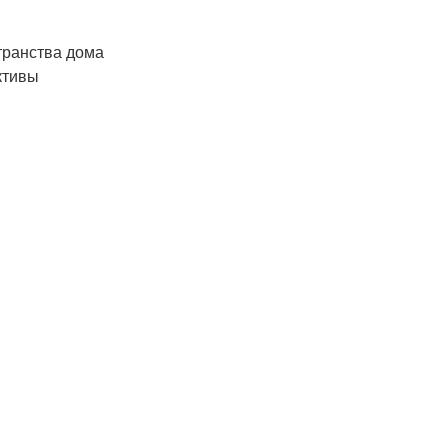
транства дома
ктивы