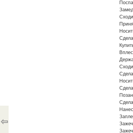
Поспа
Замед
Сходи
Приня
Носит
Сдела
Купит
Вплес
Держа
Сходи
Сдела
Носит
Сдела
Позан
Сдела
Нанес
Запле
⇦
Зажеч
Зажеч