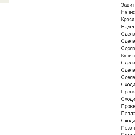
Завит
Напис
Краси
Надет
Сдела
Сдела
Сдела
Купит
Сдела
Сдела
Сдела
Сходи
Прове
Сходи
Прове
Попла
Сходи
Позан
Потан