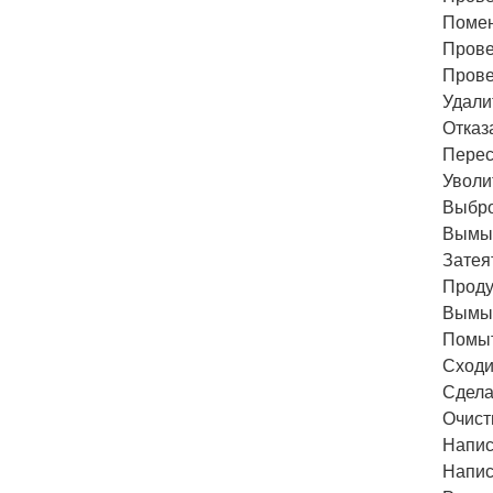
Помен
Прове
Прове
Удали
Отказ
Перес
Уволи
Выбро
Вымыт
Затея
Проду
Вымыт
Помыт
Сходи
Сдела
Очист
Напис
Напис