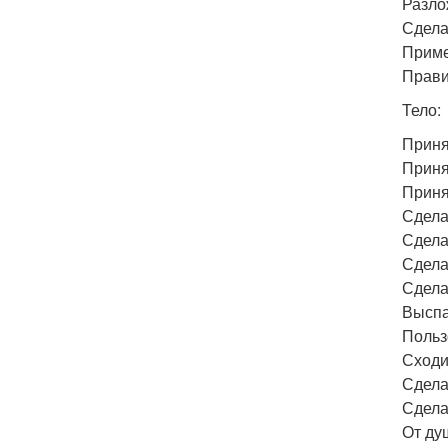
Разло
Сдела
Приме
Прави
Тело:
Приня
Принят
Приня
Сдела
Сдела
Сдела
Сдела
Выспа
Польз
Сходи
Сдела
Сдела
От ду