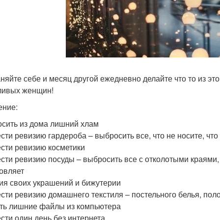
няйте себе и месяц другой ежедневно делайте что то из этог
ливых женщин!
ние:
сить из дома лишний хлам
сти ревизию гардероба – выбросить все, что не носите, что 
сти ревизию косметики
сти ревизию посуды – выбросить все с отколотыми краями, 
овляет
ия своих украшений и бижутерии
сти ревизию домашнего текстиля – постельного белья, пол
ть лишние файлы из компьютера
сти один день без интернета