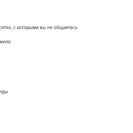
етях, с которыми вы не общаетесь
яжело
биды