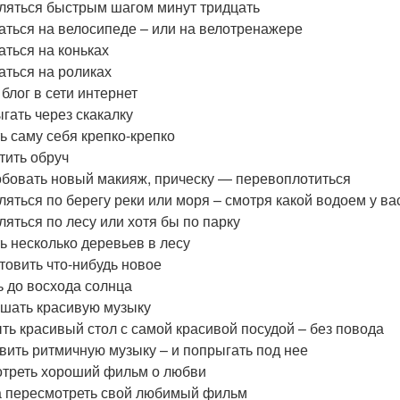
ляться быстрым шагом минут тридцать
аться на велосипеде – или на велотренажере
аться на коньках
аться на роликах
 блог в сети интернет
гать через скакалку
ь саму себя крепко-крепко
тить обруч
бовать новый макияж, прическу — перевоплотиться
ляться по берегу реки или моря – смотря какой водоем у ва
ляться по лесу или хотя бы по парку
ь несколько деревьев в лесу
товить что-нибудь новое
ь до восхода солнца
шать красивую музыку
ть красивый стол с самой красивой посудой – без повода
вить ритмичную музыку – и попрыгать под нее
треть хороший фильм о любви
 пересмотреть свой любимый фильм