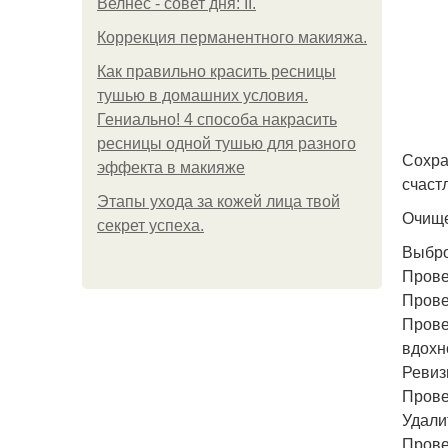
Велнес - совет дня: II.
Коррекция перманентного макияжа.
Как правильно красить ресницы
тушью в домашних условия.
Гениально! 4 способа накрасить
ресницы одной тушью для разного
Сохра
эффекта в макияже
счаст
Этапы ухода за кожей лица твой
Очище
секрет успеха.
Выбро
Прове
Прове
Прове
вдохн
Ревиз
Прове
Удали
Прове