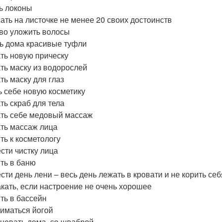
ь локоны
ать на листочке не менее 20 своих достоинств
во уложить волосы
ь дома красивые туфли
ть новую прическу
ть маску из водорослей
ть маску для глаз
ь себе новую косметику
ть скраб для тела
ть себе медовый массаж
ть массаж лица
ть к косметологу
сти чистку лица
ть в баню
сти день лени – весь день лежать в кровати и не корить себ
кать, если настроение не очень хорошее
ть в бассейн
иматься йогой
цевать дома, со шваброй