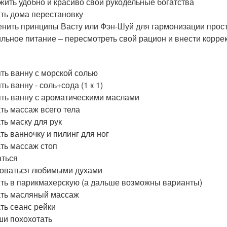
жить удобно и красиво свои рукодельные богатства
ть дома перестановку
нить принципы Васту или Фэн-Шуй для гармонизации прос
льное питание – пересмотреть свой рацион и внести корре
ть ванну с морской солью
ь ванну - соль+сода (1 к 1)
ть ванну с ароматическими маслами
ть массаж всего тела
ть маску для рук
ть ванночку и пилинг для ног
ть массаж стоп
ться
оваться любимыми духами
ть в парикмахерскую (а дальше возможны варианты)
ть масляный массаж
ть сеанс рейки
ши похохотать