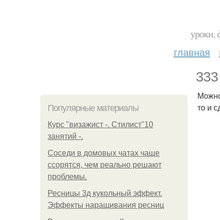
уроки, 
главная
333
Можно
то и с
Популярные материалы
Курс "визажист -. Стилист"10
занятий -.
Соседи в домовых чатах чаще
ссорятся, чем реально решают
проблемы.
Ресницы 3д кукольный эффект.
Эффекты наращивания ресниц