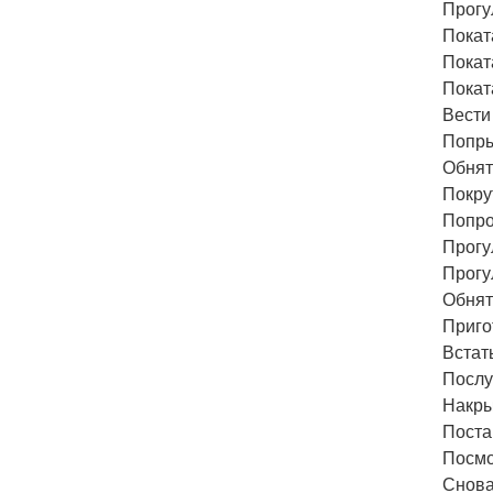
Прогу
Покат
Покат
Покат
Вести
Попры
Обнят
Покру
Попро
Прогу
Прогу
Обнят
Приго
Встат
Послу
Накры
Поста
Посмо
Снова