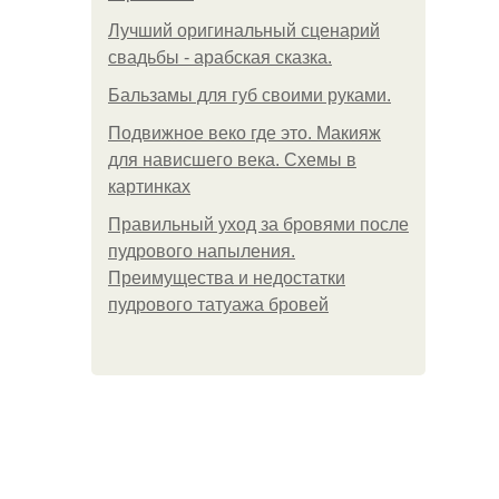
Лучший оригинальный сценарий
свадьбы - арабская сказка.
Бальзамы для губ своими руками.
Подвижное веко где это. Макияж
для нависшего века. Схемы в
картинках
Правильный уход за бровями после
пудрового напыления.
Преимущества и недостатки
пудрового татуажа бровей