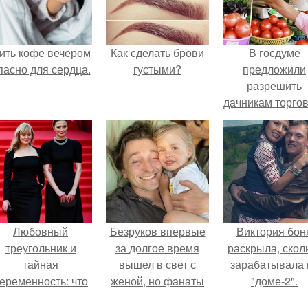
ить кофе вечером
Как сделать брови
В госдуме
пасно для сердца.
густыми?
предложили
разрешить
дачникам торго
своей
сельхозпродукц
в людных мест
Любовный
Безруков впервые
Виктория бон
треугольник и
за долгое время
раскрыла, скол
тайная
вышел в свет с
зарабатывала 
еременность: что
женой, но фанаты
"доме-2".
скрывает
не оценили