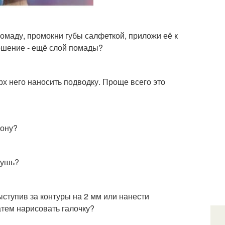
омаду, промокни губы салфеткой, приложи её к
ершение - ещё слой помады?
х него наносить подводку. Проще всего это
рону?
тушь?
ыступив за контуры на 2 мм или нанести
атем нарисовать галочку?