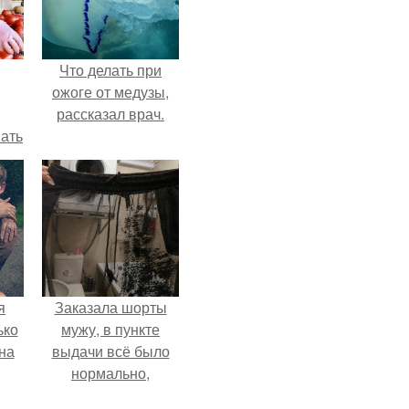
Что делать при
ожоге от медузы,
рассказал врач.
вать
ией
ах.
я
Заказала шорты
ько
мужу, в пункте
на
выдачи всё было
нормально,
примерил все