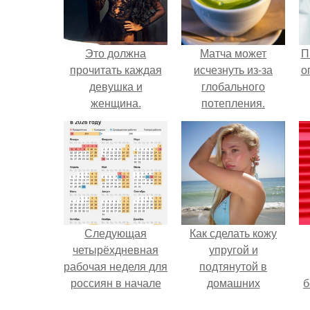
Это должна
Матча может
П
прочитать каждая
исчезнуть из-за
о
девушка и
глобального
женщина.
потепления.
Следующая
Как сделать кожу
четырёхдневная
упругой и
рабочая неделя для
подтянутой в
россиян в начале
домашних
б
ноября наступит.
условиях?