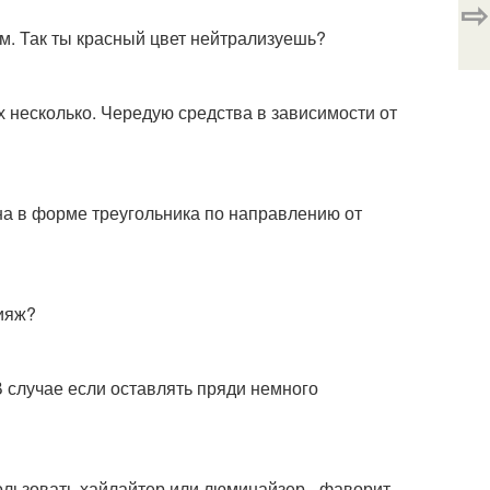
⇨
м. Так ты красный цвет нейтрализуешь?
 несколько. Чередую средства в зависимости от
на в форме треугольника по направлению от
кияж?
 случае если оставлять пряди немного
пользовать хайлайтер или люминайзер - фаворит