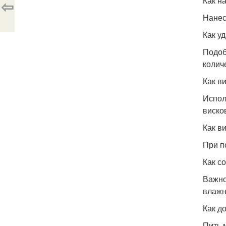
Как н
⇦
Нанес
Как у
Подоб
колич
Как в
Испол
виско
Как в
При п
Как с
Важно
влажн
Как д
Пить 