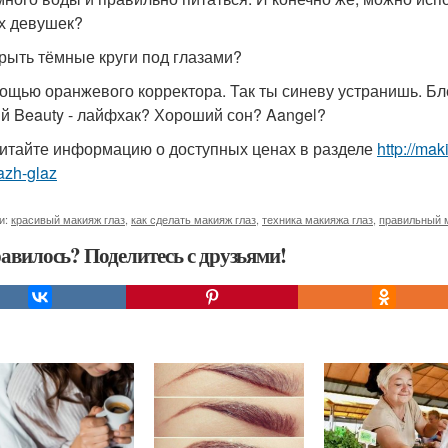
х девушек?
крыть тёмные круги под глазами?
ощью оранжевого корректора. Так ты синеву устранишь. Бл
й Beauty - лайфхак? Хороший сон? Aangel?
итайте информацию о доступных ценах в разделе
http://ma
azh-glaz
и:
красивый макияж глаз
,
как сделать макияж глаз
,
техника макияжа глаз
,
правильный 
авилось? Поделитесь с друзьями!