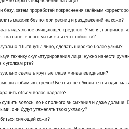
адёжно скрыть покраснения на лице?
и базу, затем проработай покраснения зелёным корректоро
далить макияж без потери ресниц и раздражений на коже?
рать идеальное очищающее средство. У меня, например, их
ества нанесенного макияжа и его стойкости?
изуально "Вытянуть" лицо, сделать широкое более узким?
ьзуя технику скульптурирования лица: нужно нанести румя
в к уголкам рта?
изуально сделать круглые глаза миндалевидными?
омощи любимых стрелок! Без них не обходится ни один ма
охранить объём волос надолго?
 сушить волосы до их полного высыхания и даже дольше. В
ыми, они будут утяжелять твою укладку?
обиться сияющей кожи?
много воды и правильно питаться. И конечно же, можно ис