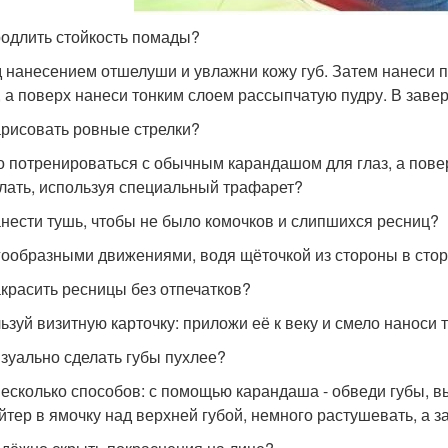
родлить стойкость помады?
 нанесением отшелуши и увлажни кожу губ. Затем нанеси п
, а поверх нанеси тонким слоем рассыпчатую пудру. В зав
арисовать ровные стрелки?
 потренироваться с обычным карандашом для глаз, а повер
лать, используя специальный трафарет?
анести тушь, чтобы не было комочков и слипшихся ресниц?
гообразными движениями, водя щёточкой из стороны в сто
акрасить ресницы без отпечатков?
ьзуй визитную карточку: приложи её к веку и смело наноси 
изуально сделать губы пухлее?
несколько способов: с помощью карандаша - обведи губы, в
йтер в ямочку над верхней губой, немного растушевать, а з