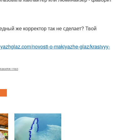
едный же корректор так не сделает? Твой
kiyazhglaz.com/novosti-o-makiyazhe-glaz/krasivyy-
макияж глаз