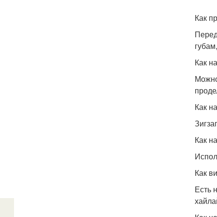
Как п
Перед
губам
Как н
Можно
проде
Как н
Зигза
Как н
Испол
Как в
Есть 
хайла