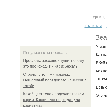
уроки, 
главная
Bea
У маш
Популярные материалы
Как н
Проблема засохшей туши: почему
Вбей 
это происходит и как избежать
Как п
Стрелки с тенями макияж.
Тщате
Пошаговый порядок его нанесения
такой:
Есть 
Какой цвет теней подходит глазам
Это л
карим. Какие тени подходят для
карих глаз