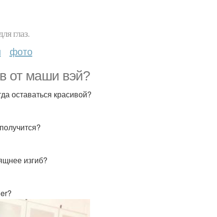
ля глаз.
и
фото
в от маши вэй?
егда оставаться красивой?
 получится?
ящнее изгиб?
er?