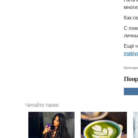
многи
Как с
С пом
личны
Ещё ч
makiy
Категори
Понр
Читайте также