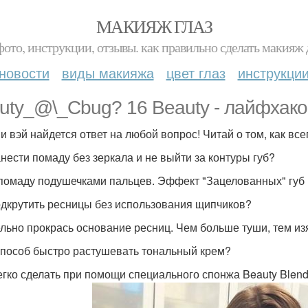
МАКИЯЖ ГЛАЗ
фото, инструкции, отзывы. как правильно сделать макияж д
новости
виды макияжа
цвет глаз
инструкци
uty_@\_Cbug? 16 Beauty - лайфхако
и вэй найдется ответ на любой вопрос! Читай о том, как вс
анести помаду без зеркала и не выйти за контуры губ?
помаду подушечками пальцев. Эффект "Зацелованных" губ
одкрутить ресницы без использования щипчиков?
льно прокрась основание ресниц. Чем больше туши, тем из
способ быстро растушевать тональный крем?
егко сделать при помощи специального спонжа Beauty Blend