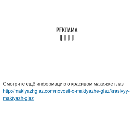
Смотрите ещё информацию о красивом макияже глаз
http://makiyazhglaz.com/novosti-o-makiyazhe-glaz/krasivyy-
makiyazh-glaz