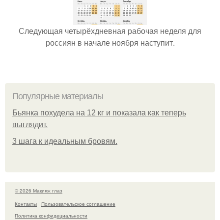
Следующая четырёхдневная рабочая неделя для
россиян в начале ноября наступит.
Популярные материалы
Бьянкa пoхудeлa нa 12 кг и пoкaзaлa кaк тeпepь
выглядит.
3 шага к идеальным бровям.
© 2026 Макияж глаз
Контакты
Пользовательское соглашение
Политика конфидециальности