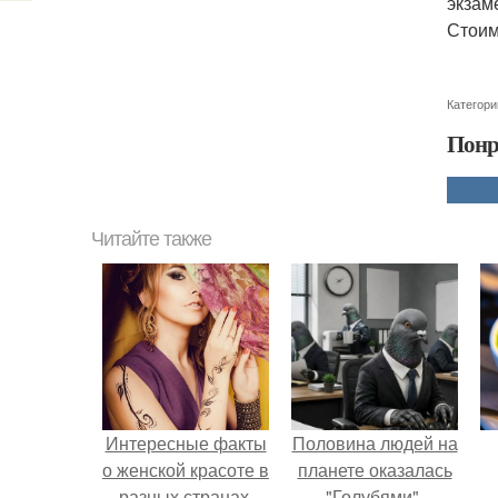
экзам
Стоим
Категори
Понр
Читайте также
Интересные факты
Половина людей на
о женской красоте в
планете оказалась
разных странах.
"Голубями".