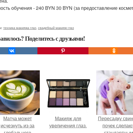
ена.
ость обучения - 240 BYN 30 BYN (за предоставление космет
и:
техника макияжа глаз
,
свадебный макияж глаз
авилось? Поделитесь с друзьями!
Матча может
Макияж для
Пересадку сви
исчезнуть из-за
увеличения глаз.
почек сделаю
глобального
стандартны