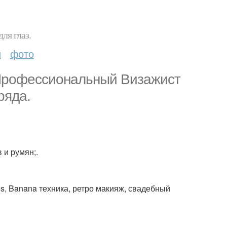
ля глаз.
и
фото
с "Профессиональный Визажист
ряда.
 и румян;.
es, Banana техника, ретро макияж, свадебный