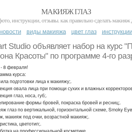
МАКИЯЖ ГЛАЗ
фото, инструкции, отзывы. как правильно сделать макияж д
новости
виды макияжа
цвет глаз
инструкци
sart Studio объявляет набор на кур
она Красоты" по программе 4-го раз
 - 8 февраля!
амма курса:
вила подготовки лица к макияжу;.
рекция овала лица при помощи сухих и влажных корректоров
екция глаз, носа, губ;.
елирование формы бровей, покраска бровей и ресниц;.
ияж глаз по вертикальной, горизонтальной схеме, Smoky Ey
ж, макияж под очки, возрастной макияж;.
ристика, цветотип;.
аботка на профессиональной косметике.