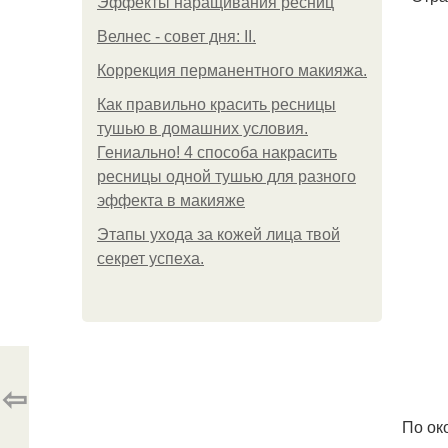
Эффекты наращивания ресниц
Велнес - совет дня: II.
Коррекция перманентного макияжа.
Как правильно красить ресницы
тушью в домашних условия.
Гениально! 4 способа накрасить
ресницы одной тушью для разного
эффекта в макияже
Этапы ухода за кожей лица твой
секрет успеха.
⇦
По ок