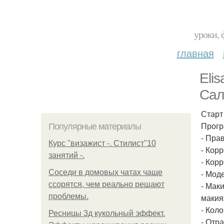
уроки, 
главная
Eli
Сал
Старт
Прогр
Популярные материалы
- Пра
Курс "визажист -. Стилист"10
- Кор
занятий -.
- Корр
Соседи в домовых чатах чаще
- Мод
ссорятся, чем реально решают
- Мак
проблемы.
макия
- Коло
Ресницы 3д кукольный эффект.
- Отр