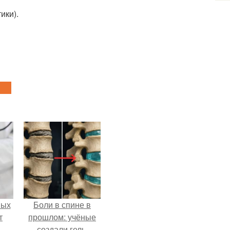
ики).
ных
Боли в спине в
т
прошлом: учёные
м
создали гель,