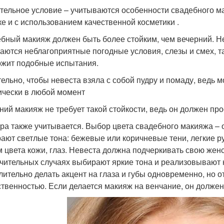
тельное условие – учитываются особенности свадебного м
ке и с использованием качественной косметики .
бный макияж должен быть более стойким, чем вечерний. Нев
аются неблагоприятные погодные условия, слезы и смех, та
жит подобные испытания.
ельно, чтобы невеста взяла с собой пудру и помаду, ведь 
ически в любой момент
ний макияж не требует такой стойкости, ведь он должен про
ра также учитывается. Выбор цвета свадебного макияжа – 
ают светлые тона: бежевые или коричневые тени, легкие р
м цвета кожи, глаз. Невеста должна подчеркивать свою женс
чительных случаях выбирают яркие тона и реализовывают 
лительно делать акцент на глаза и губы одновременно, но 
ственностью. Если делается макияж на венчание, он долже