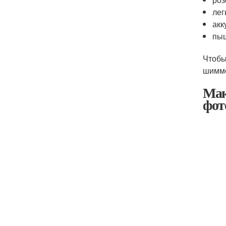
лег
акк
пы
Чтобы
шимме
Мак
фот