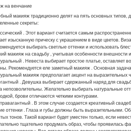
ж на венчание
бный макияж традиционно делят на пять основных типов, д
еленные секреты:
ссический . Этот вариант считается самым распространен
ает изысканную прическу с украшением в виде цветов. Визаж
омендуется выбирать светлые оттенки и использовать блес
кий макияж на свадьбу , учитывая особенности внешности и
уральный . Невеста выбирает простое платье, оставляет 
ны. Рекомендуется еле заметный макияж . Основная задача
уральный макияж предполагает акцент на выразительных че
гантный . Девушка выбирает сдержанный наряд для свадь
а непозволительны. Желательно выбирать натуральные отт
одкой, брови отличаются четкими контурами.
травагантный . В этом случае создается креативный сваде
ие оттенки . Глаза и губы должны быть выразительными. Обя
тых тонов. Такой вариант будет уместен только, если неве
ательно тщательно продумать образ, чтобы проявилась фа
елания невесты. Все детали образа должны соответствоват