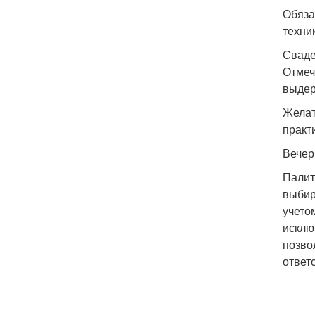
Обяза
техни
Сваде
Отмеч
выдер
Желат
практ
Вечер
Палит
выбир
учето
исклю
позво
ответ