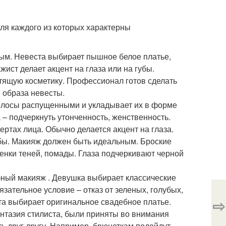
ля каждого из которых характерны
ным. Невеста выбирает пышное белое платье,
ист делает акцент на глаза или на губы.
тящую косметику. Профессионал готов сделать
 образа невесты.
волосы распущенными и укладывает их в форме
 – подчеркнуть утонченность, женственность.
ртах лица. Обычно делается акцент на глаза.
бы. Макияж должен быть идеальным. Броские
енки теней, помады. Глаза подчеркивают черной
бный макияж . Девушка выбирает классические
зательное условие – отказ от зеленых, голубых,
⇨
ста выбирает оригинальное свадебное платье.
нтазия стилиста, были приняты во внимания
ь друг другу. Например, брюнеткам подойдут