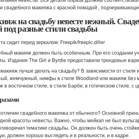
и свадебного макияжа с красной помадой , подчеркивающи
ияж на свадьбу невесте нежный. Сваде
й под разные стили свадьбы
а сидит перед зеркалом: Freepik/freepic.diller
бный макияж должен быть особенным. При его создании уч
ты. Издания The Girl и Byrdie предоставили трендовые вар
 макияж лучше делать на свадьбу? В зависимости от стиля 
ый, жемчужный, нимфы в стиле Woodland или макияж без 
ж в восточном стиле, в стиле Барби, в готическом стиле, с 
тразами
 отличие свадебного макияжа от обычного? Основной прин
дной красоты невесты. Важно, чтобы мейкап не был вульга
отиворечил тематике свадьбы. Он должен быть очень стойки
уи, должен хорошо выглядеть и в реальности, и в кадре.