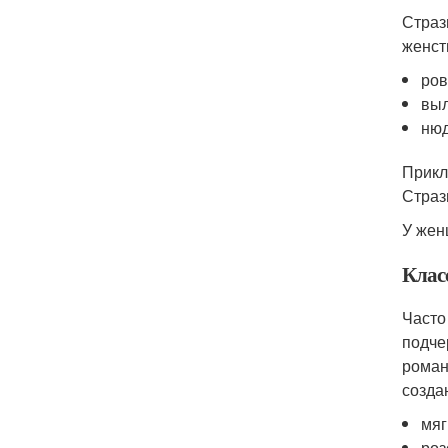
Страз
женст
ров
выл
нюд
Прикл
Страз
У жен
Клас
Часто
подче
роман
созда
мяг
роз