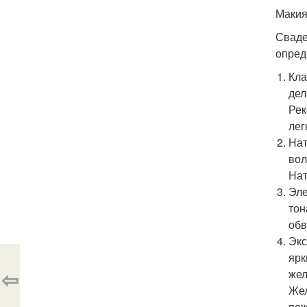
Макия
Сваде
опред
Кла
дел
Рек
лег
Нат
вол
Нат
Эле
тон
обв
Экс
ярк
⇦
жел
Жел
пож