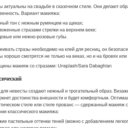
ы актуальны на свадьбе в сказочном стиле. Они делают об
венность. Вариант макияжа:
ный тон с нежным румянцем на щеках;
оженные стразами стрелки на верхнем веке;
овые или нежно-розовые губы.
еивать стразы необходимо на клей для ресниц, он безопасе
ы хорошо смотрятся не только на веках, но и на бровях или 
щины макияж со стразами: Unsplash/Sara Dabaghian
сический
 для невесты создают нежный и трогательный образ. Виза
ркнет достоинства внешности и будет комфортным. Оптимал
тическом стиле или стиле прованс — сдержанный макияж с
нии классического макияжа:
кие пастельные оттенки теней (можно с добавлением легког
овая или нюдовая помада;