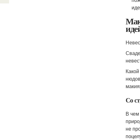
иде
Мак
иде
Невест
Сваде
невес
Какой
нюдов
макия
Со с
В чем
приро
не пр
поцел