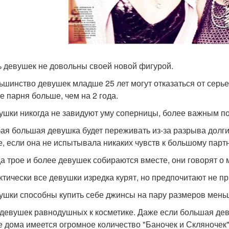
% девушек не довольны своей новой фигурой.
льшинство девушек младше 25 лет могут отказаться от сер
е парня больше, чем на 2 года.
вушки никогда не завидуют уму соперницы, более важным п
бая большая девушка будет переживать из-за разрыва долг
е, если она не испытывала никаких чувств к большому парт
гда трое и более девушек собираются вместе, они говорят о
актически все девушки изредка курят, но предпочитают не п
вушки способны купить себе джинсы на пару размеров мень
т девушек равнодушных к косметике. Даже если большая де
е дома имеется огромное количество "Баночек и Скляночек"