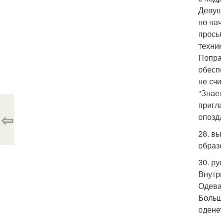
Девуш
но на
прось
техни
Попра
обесп
не сч
"Знае
пригл
⇦
опозд
28. в
образ
30. р
Внутр
Одева
Больш
одене