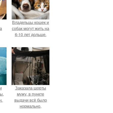
Владельцы кошек и
за
собак могут жить на
6-10 лет дольше.
и
Заказала шорты
ы,
мужу, в пункте
ч.
выдачи всё было
нормально,
примерил все