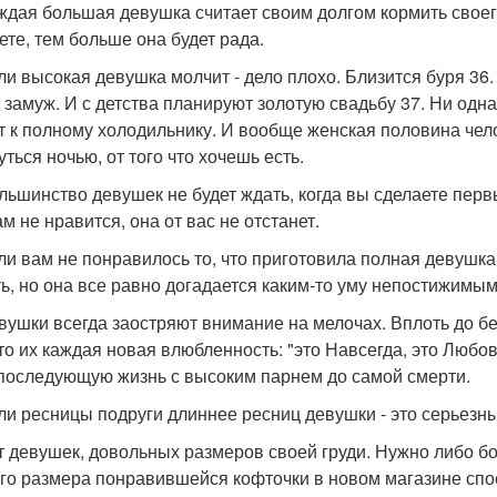
аждая большая девушка считает своим долгом кормить свое
ете, тем больше она будет рада.
сли высокая девушка молчит - дело плохо. Близится буря 36
 замуж. И с детства планируют золотую свадьбу 37. Ни одн
т к полному холодильнику. И вообще женская половина чел
ться ночью, от того что хочешь есть.
ольшинство девушек не будет ждать, когда вы сделаете перв
м не нравится, она от вас не отстанет.
сли вам не понравилось то, что приготовила полная девушка
ть, но она все равно догадается каким-то уму непостижимы
евушки всегда заостряют внимание на мелочах. Вплоть до бе
что их каждая новая влюбленность: "это Навсегда, это Любо
последующую жизнь с высоким парнем до самой смерти.
сли ресницы подруги длиннее ресниц девушки - это серьезны
ет девушек, довольных размеров своей груди. Нужно либо б
го размера понравившейся кофточки в новом магазине спо