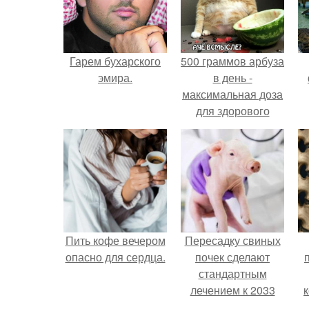
Гарем бухарского
500 граммов арбуза
эмира.
в день -
максимальная доза
для здорового
взрослого,
предупредили
врачи.
Пить кофе вечером
Пересадку свиных
опасно для сердца.
почек сделают
стандартным
лечением к 2033
году в Японии.