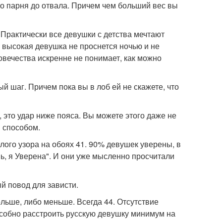
го парня до отвала. Причем чем больший вес вы
. Практически все девушки с детства мечтают
а высокая девушка не проснется ночью и не
овечества искренне не понимает, как можно
ый шаг. Причем пока вы в лоб ей не скажете, что
, это удар ниже пояса. Вы можете этого даже не
м способом.
лого узора на обоях 41. 90% девушек уверены, в
вь, я Уверена". И они уже мысленно просчитали
й повод для зависти.
ольше, либо меньше. Всегда 44. Отсутствие
собно расстроить русскую девушку минимум на