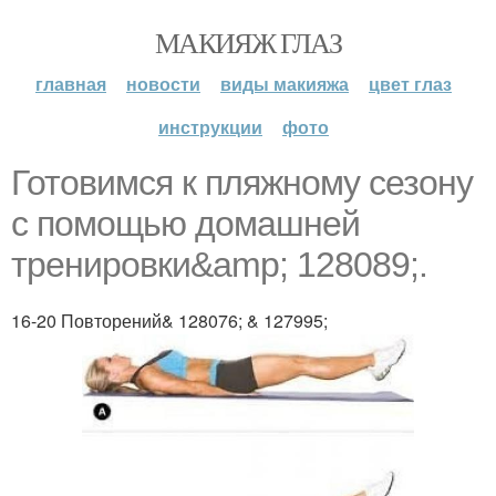
МАКИЯЖ ГЛАЗ
главная
новости
виды макияжа
цвет глаз
инструкции
фото
Готовимся к пляжному сезону
с помощью домашней
тренировки&amp; 128089;.
16-20 Повторений& 128076; & 127995;