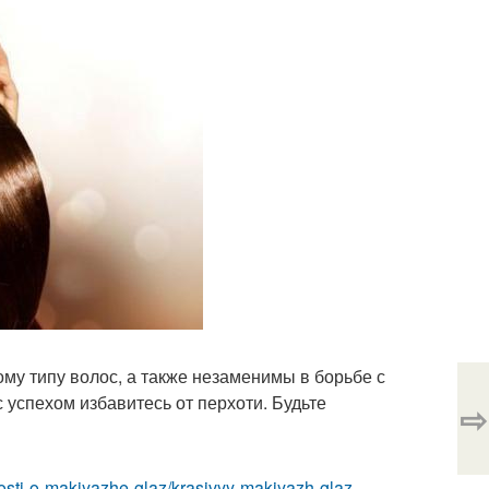
му типу волос, а также незаменимы в борьбе с
 успехом избавитесь от перхоти. Будьте
⇨
osti-o-makiyazhe-glaz/krasivyy-makiyazh-glaz