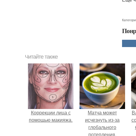
Категори
Понр
Читайте также
Коррекции лица с
Матча может
В
помощью макияжа.
исчезнуть из-за
с
глобального
потепления.