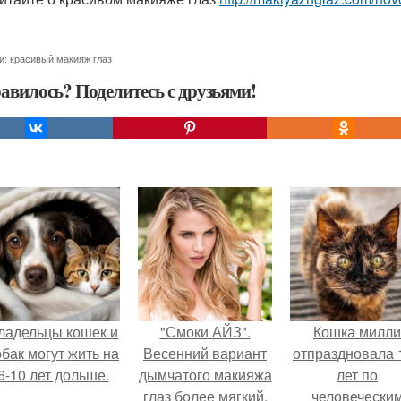
и:
красивый макияж глаз
авилось? Поделитесь с друзьями!
ладельцы кошек и
"Смоки АЙЗ".
Кошка милли
обак могут жить на
Весенний вариант
отпраздновала 
6-10 лет дольше.
дымчатого макияжа
лет по
глаз более мягкий,
человечески