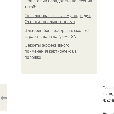
Пошаговый порядок его нанесения
такой:
Тон слоновая кость кому подходит.
Оттенки тонального крема
Виктория боня раскрыла, сколько
зарабатывала на "доме-2".
Секреты эффективного
применения картифлекса в
порошке
Согла
выпад
⇦
краси
Ещё ч