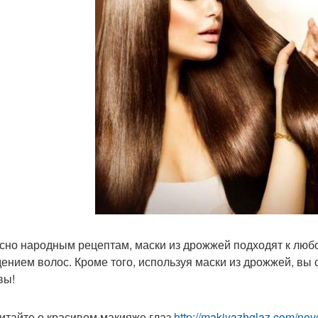
сно народным рецептам, маски из дрожжей подходят к любо
ением волос. Кроме того, используя маски из дрожжей, вы с
вы!
итайте о красивом макияже глаз
http://makiyazhglaz.com/nov