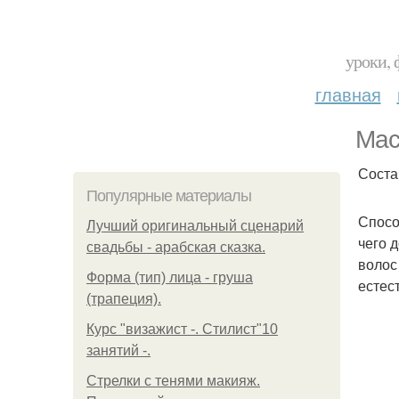
уроки, 
главная
Мас
Состав
Популярные материалы
Спосо
Лучший оригинальный сценарий
чего 
свадьбы - арабская сказка.
волос
Форма (тип) лица - груша
естес
(трапеция).
Курс "визажист -. Стилист"10
занятий -.
Стрелки с тенями макияж.