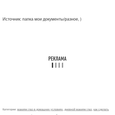
Источник: папка мои документы/разное, )
Категории:
макияж глаз в домашних условиях
,
дневной макияж глаз
,
как сделать