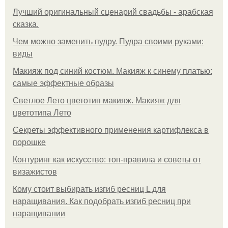
Лучший оригинальный сценарий свадьбы - арабская
сказка.
Чем можно заменить пудру. Пудра своими руками:
виды
Макияж под синий костюм. Макияж к синему платью:
самые эффектные образы
Светлое Лето цветотип макияж. Макияж для
цветотипа Лето
Секреты эффективного применения картифлекса в
порошке
Контуринг как искусство: топ-правила и советы от
визажистов
Кому стоит выбирать изгиб ресниц L для
наращивания. Как подобрать изгиб ресниц при
наращивании