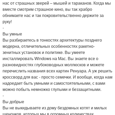
нас от страшных зверей – мышей и тараканов. Когда мы
вместе смотрим страшное кино, вы так храбро
обнимаете нас и так покровительственно держите за
руку!
-
Вы умные
Вы разбираетесь в тонкостях архитектуры позднего
модерна, отличительных особенностях ракетно-
зенитных установок и политике. Вы умеете
инсталлировать Windows на Мас. Вы знаете все о
разновидностях глубоководных моллюсков и можете
перечислить названия всех картин Ренуара. А уж решить
кроссворд для вас - просто семечки. И вообще, когда нам
надоедает быть умными и самостоятельными, с вами
можно побыть немножко глупыми и беззащитными.
-
Вы добрые
Вы не выкидываете из дому бездомных котят и милых
щеночков, которых мы в огромных количествах